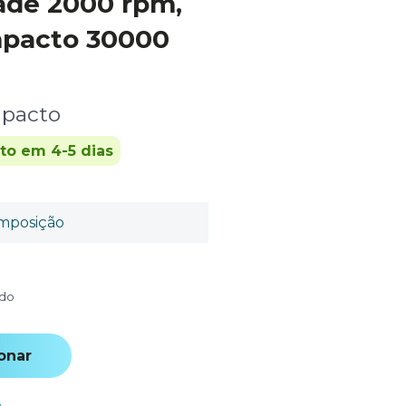
ade 2000 rpm,
mpacto 30000
pacto
ito em 4-5 dias
mposição
ído
onar