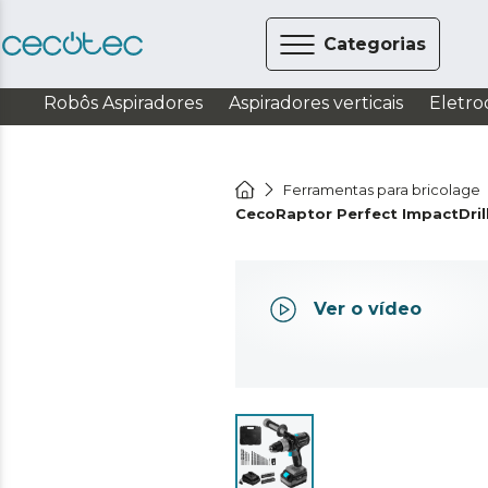
Categorias
Robôs Aspiradores
Aspiradores verticais
Eletro
Ferramentas para bricolage
CecoRaptor Perfect ImpactDrill
Ver o vídeo