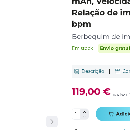
mAh, Velocid
Relação de i
bpm
Berbequim de im
Em stock
Envio gratu
Descrição
|
Co
119,00 €
IVA inclu
Adici