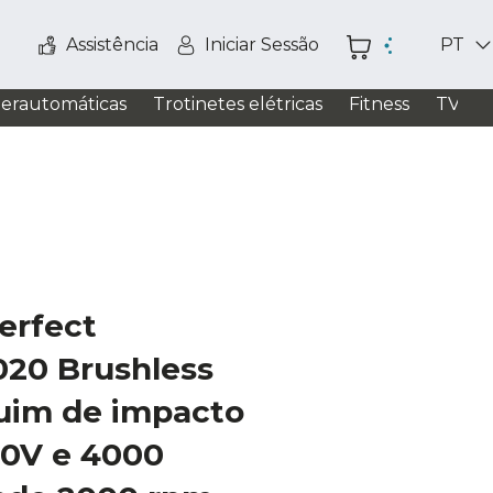
Assistência
Iniciar Sessão
PT
perautomáticas
Trotinetes elétricas
Fitness
TV / S
erfect
020 Brushless
quim de impacto
20V e 4000