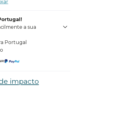
ixar
Portugal!
acilmente a sua
ra Portugal
to
de impacto