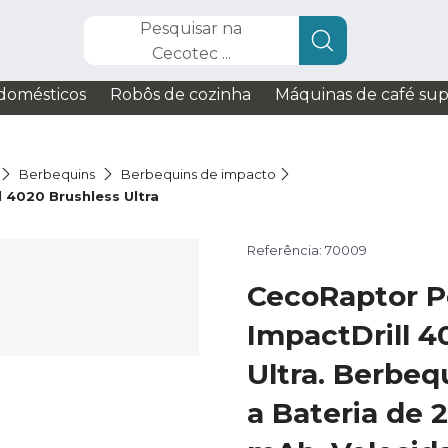
Pesquisar na
Cecotec ...
domésticos
Robôs de cozinha
Máquinas de café su
Berbequins
Berbequins de impacto
 4020 Brushless Ultra
Referência: 70009
CecoRaptor P
ImpactDrill 4
Ultra. Berbe
a Bateria de 