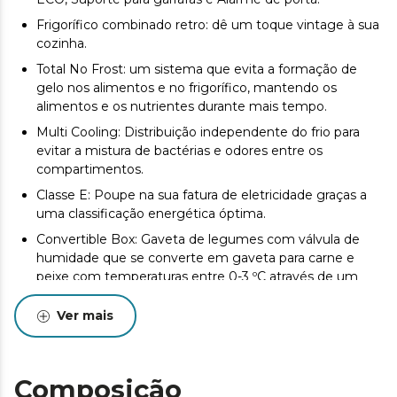
Frigorífico combinado retro: dê um toque vintage à sua
cozinha.
Total No Frost: um sistema que evita a formação de
gelo nos alimentos e no frigorífico, mantendo os
alimentos e os nutrientes durante mais tempo.
Multi Cooling: Distribuição independente do frio para
evitar a mistura de bactérias e odores entre os
compartimentos.
Classe E: Poupe na sua fatura de eletricidade graças a
uma classificação energética óptima.
Convertible Box: Gaveta de legumes com válvula de
humidade que se converte em gaveta para carne e
peixe com temperaturas entre 0-3 ºC através de um
seletor.
Ver mais
Ultra Fresh: Sistema de purificação do ar com filtros de
carbono que evita odores desagradáveis e cuida dos
seus alimentos para que durem mais tempo.
Composição
Fast Freezing. Congelamento ultrarrápido.