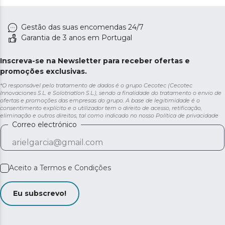
Gestão das suas encomendas 24/7
Garantia de 3 anos em Portugal
Inscreva-se na Newsletter para receber ofertas e
promoções exclusivas.
*O responsável pelo tratamento de dados é o grupo Cecotec (Cecotec
Innovaciones S.L. e Solotriatlon S.L.), sendo a finalidade do tratamento o envio de
ofertas e promoções das empresas do grupo. A base de legitimidade é o
consentimento explícito e o utilizador tem o direito de acesso, retificação,
eliminação e outros direitos, tal como indicado no nosso
Política de privacidade
Correo electrónico
Aceito a
Termos e Condições
Eu subscrevo!