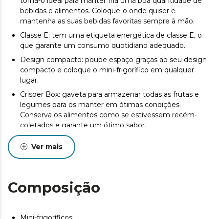
torna-o ideal para manter fria uma boa quantidade de
bebidas e alimentos. Coloque-o onde quiser e
mantenha as suas bebidas favoritas sempre à mão.
Classe E: tem uma etiqueta energética de classe E, o
que garante um consumo quotidiano adequado.
Design compacto: poupe espaço graças ao seu design
compacto e coloque o mini-frigorífico em qualquer
lugar.
Crisper Box: gaveta para armazenar todas as frutas e
legumes para os manter em ótimas condições.
Conserva os alimentos como se estivessem recém-
coletados e garante um ótimo sabor.
Luz LED: visualize o interior do frigorífico a qualquer
Ver mais
momento, sempre que o abrir.
Função Defrost: a descongelação nunca mais será um
problema graças ao seu sistema que envia
Composição
automaticamente as gotas de água geradas para um
dreno, para que se evaporem mais tarde.
Porta reversível: pode ser adaptada a qualquer divisão e
Mini-frigoríficos
espaço, selecionando o lado da porta a partir do qual