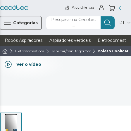
Assistência
Pesquisar na Cecotec
Categorias
PT
...
Robôs Aspiradores
Aspiradores verticais
Eletrodoméstic
Eletrodomésticos
Mini bar/mini frigorífico
Bolero CoolMarke
Ver o vídeo