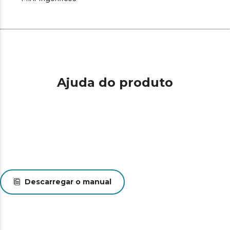
pretende abrir o frigorífico.
Controlo mecânico: ajuste a temperatura do seu mini-
frigorífico através de um seletor.
Dimensões ótimas: as dimensões do mini-frigorífico
(largura x profundidade x altura) são 50,6 x 55,1 x 83,6 cm.
Ajuda do produto
Descarregar o manual