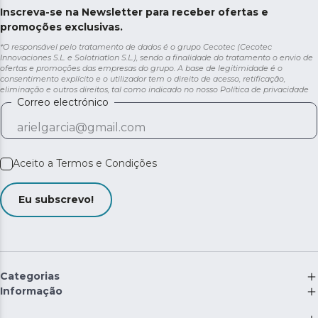
Inscreva-se na Newsletter para receber ofertas e
promoções exclusivas.
*O responsável pelo tratamento de dados é o grupo Cecotec (Cecotec
Innovaciones S.L. e Solotriatlon S.L.), sendo a finalidade do tratamento o envio de
ofertas e promoções das empresas do grupo. A base de legitimidade é o
consentimento explícito e o utilizador tem o direito de acesso, retificação,
eliminação e outros direitos, tal como indicado no nosso
Política de privacidade
Correo electrónico
Aceito a
Termos e Condições
Eu subscrevo!
Categorias
Informação