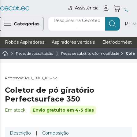
Assistência
Pesquisar na Cecotec
Categorias
PT
...
Robôs Aspiradores
Aspiradores verticais
Eletrodoméstic
Peças de substituição
Peças de substituição mobilidade
Colet
Referência: R01_EU01_105232
Coletor de pó giratório
Perfectsurface 350
Em stock
Envio gratuito em 4-5 dias
Descrição
|
Composição