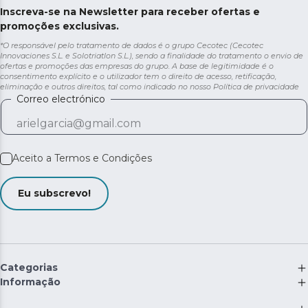
Inscreva-se na Newsletter para receber ofertas e
promoções exclusivas.
*O responsável pelo tratamento de dados é o grupo Cecotec (Cecotec
Innovaciones S.L. e Solotriatlon S.L.), sendo a finalidade do tratamento o envio de
ofertas e promoções das empresas do grupo. A base de legitimidade é o
consentimento explícito e o utilizador tem o direito de acesso, retificação,
eliminação e outros direitos, tal como indicado no nosso
Política de privacidade
Correo electrónico
Aceito a
Termos e Condições
Eu subscrevo!
Categorias
Informação