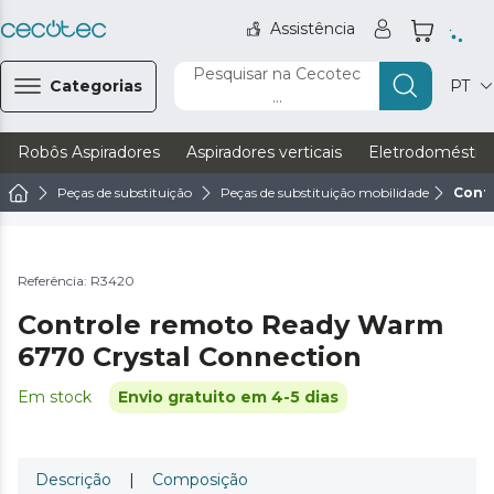
Assistência
Pesquisar na Cecotec
Categorias
PT
...
Robôs Aspiradores
Aspiradores verticais
Eletrodoméstic
Peças de substituição
Peças de substituição mobilidade
Cont
Referência: R3420
Controle remoto Ready Warm
6770 Crystal Connection
Em stock
Envio gratuito em 4-5 dias
Descrição
|
Composição