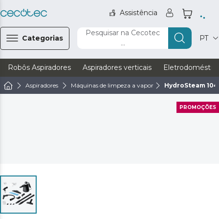
Assistência
Pesquisar na Cecotec
Categorias
PT
...
Robôs Aspiradores
Aspiradores verticais
Eletrodoméstic
Aspiradores
Máquinas de limpeza a vapor
HydroSteam 104
PROMOÇÕES