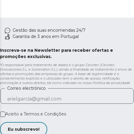
Gestão das suas encomendas 24/7
Garantia de 3 anos em Portugal
Inscreva-se na Newsletter para receber ofertas e
promoções exclusivas.
*O responsável pelo tratamento de dados é o grupo Cecotec (Cecotec
Innovaciones S.L. e Solotriatlon S.L.), sendo a finalidade do tratamento o envio de
ofertas e promoções das empresas do grupo. A base de legitimidade é o
consentimento explícito e o utilizador tem o direito de acesso, retificação,
eliminação e outros direitos, tal como indicado no nosso
Política de privacidade
Correo electrónico
Aceito a
Termos e Condições
Eu subscrevo!