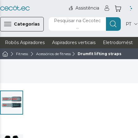
Assistência
Pesquisar na Cecotec
Categorias
PT
...
Robôs Aspiradores
Aspiradores verticais
Eletrodoméstic
Fitness
Acessórios de fitness
Drumfit lifting straps