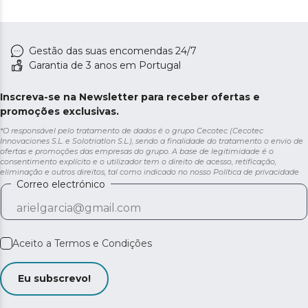
Gestão das suas encomendas 24/7
Garantia de 3 anos em Portugal
Inscreva-se na Newsletter para receber ofertas e
promoções exclusivas.
*O responsável pelo tratamento de dados é o grupo Cecotec (Cecotec
Innovaciones S.L. e Solotriatlon S.L.), sendo a finalidade do tratamento o envio de
ofertas e promoções das empresas do grupo. A base de legitimidade é o
consentimento explícito e o utilizador tem o direito de acesso, retificação,
eliminação e outros direitos, tal como indicado no nosso
Política de privacidade
Correo electrónico
Aceito a
Termos e Condições
Eu subscrevo!