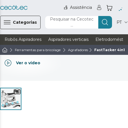
Assistência
Pesquisar na Cecotec
Categorias
PT
...
Robôs Aspiradores
Aspiradores verticais
Eletrodoméstic
Ferramentas para bricolage
Agrafadores
FastTacker 4in1 F
Ver o vídeo