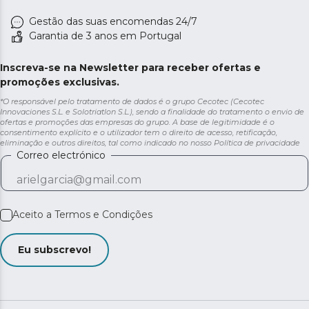
Gestão das suas encomendas 24/7
Garantia de 3 anos em Portugal
Inscreva-se na Newsletter para receber ofertas e
promoções exclusivas.
*O responsável pelo tratamento de dados é o grupo Cecotec (Cecotec
Innovaciones S.L. e Solotriatlon S.L.), sendo a finalidade do tratamento o envio de
ofertas e promoções das empresas do grupo. A base de legitimidade é o
consentimento explícito e o utilizador tem o direito de acesso, retificação,
eliminação e outros direitos, tal como indicado no nosso
Política de privacidade
Correo electrónico
Aceito a
Termos e Condições
Eu subscrevo!