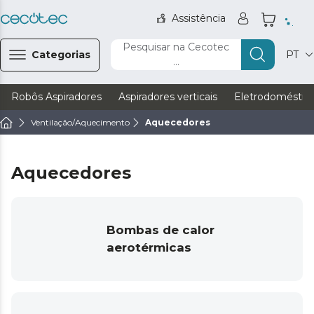
Assistência
Pesquisar na Cecotec
Categorias
PT
...
Robôs Aspiradores
Aspiradores verticais
Eletrodoméstic
Ventilação/Aquecimento
Aquecedores
Aquecedores
Bombas de calor
aerotérmicas