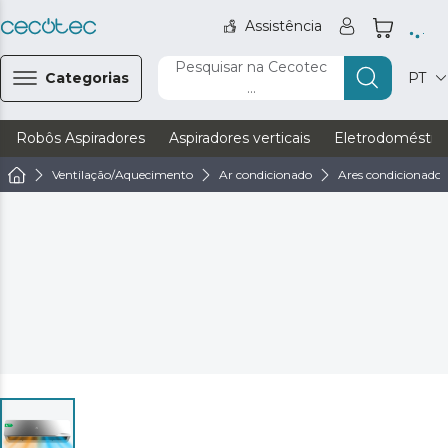
Assistência
Pesquisar na Cecotec
Categorias
PT
...
Robôs Aspiradores
Aspiradores verticais
Eletrodoméstic
Ventilação/Aquecimento
Ar condicionado
Ares condicionados 