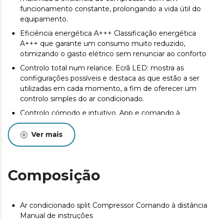
funcionamento constante, prolongando a vida útil do
equipamento.
Eficiência energética A+++ Classificação energética
A+++ que garante um consumo muito reduzido,
otimizando o gasto elétrico sem renunciar ao conforto
Controlo total num relance. Ecrã LED: mostra as
configurações possíveis e destaca as que estão a ser
utilizadas em cada momento, a fim de oferecer um
controlo simples do ar condicionado.
Controlo cómodo e intuitivo. App e comando à
distância.
Ver mais
Ambiente ideal para cada momento. 5 modos de
funcionamento: automático, refrigeração, ventilação,
aquecimento e desumidificação.
Composição
Intensidade de ar à medida até 1150 m3/h. 4
velocidades: regula o fluxo de ar para obter a
temperatura ideal de forma rápida.
Ar condicionado split Compressor Comando à distância
3 opções de funcionamento: Noite, Eco e Autolimpeza.
Manual de instruções