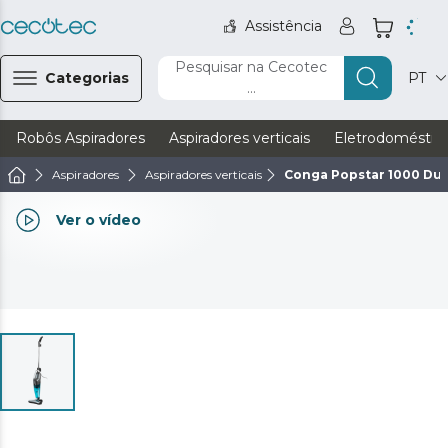
Assistência
Pesquisar na Cecotec
Categorias
PT
...
Robôs Aspiradores
Aspiradores verticais
Eletrodoméstic
Aspiradores
Aspiradores verticais
Conga Popstar 1000 Duo
Ver o vídeo