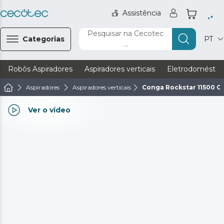
Assistência
Pesquisar na Cecotec
Categorias
PT
...
Robôs Aspiradores
Aspiradores verticais
Eletrodoméstic
Aspiradores
Aspiradores verticais
Conga Rockstar 11500 O
Ver o vídeo