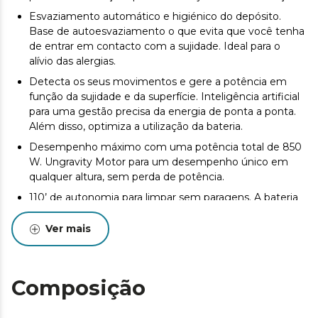
Esvaziamento automático e higiénico do depósito.
Base de autoesvaziamento o que evita que você tenha
de entrar em contacto com a sujidade. Ideal para o
alívio das alergias.
Detecta os seus movimentos e gere a potência em
função da sujidade e da superfície. Inteligência artificial
para uma gestão precisa da energia de ponta a ponta.
Além disso, optimiza a utilização da bateria.
Desempenho máximo com uma potência total de 850
W. Ungravity Motor para um desempenho único em
qualquer altura, sem perda de potência.
110’ de autonomia para limpar sem paragens. A bateria
de iões de lítio de 33,6 V Max proporciona até 110' de
alcance para que nada o possa parar.
Ver mais
Pressão de aspiração para a limpeza profunda de
alcatifas altas. 30 kPa, aspira em profundidade e retém
até a sujidade mais persistente, mesmo nas superfícies
Composição
mais difíceis.
Bateria sempre pronta a aspirar. Base com função de