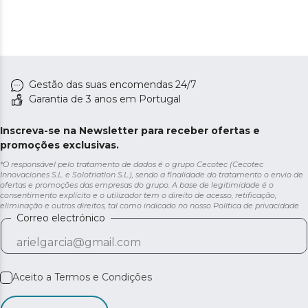
Gestão das suas encomendas 24/7
Garantia de 3 anos em Portugal
Inscreva-se na Newsletter para receber ofertas e
promoções exclusivas.
*O responsável pelo tratamento de dados é o grupo Cecotec (Cecotec
Innovaciones S.L. e Solotriatlon S.L.), sendo a finalidade do tratamento o envio de
ofertas e promoções das empresas do grupo. A base de legitimidade é o
consentimento explícito e o utilizador tem o direito de acesso, retificação,
eliminação e outros direitos, tal como indicado no nosso
Política de privacidade
Correo electrónico
Aceito a
Termos e Condições