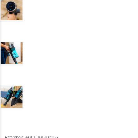
Referência: A01_EU01_102266