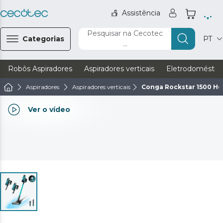
Assistência
Pesquisar na Cecotec
Categorias
PT
...
Robôs Aspiradores
Aspiradores verticais
Eletrodoméstic
Aspiradores
Aspiradores verticais
Conga Rockstar 1500 Ho
Ver o vídeo