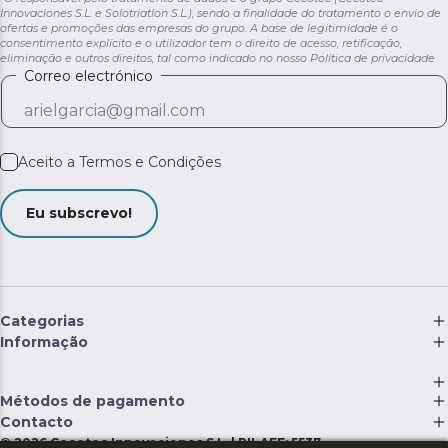
Innovaciones S.L. e Solotriatlon S.L.), sendo a finalidade do tratamento o envio de
ofertas e promoções das empresas do grupo. A base de legitimidade é o
consentimento explícito e o utilizador tem o direito de acesso, retificação,
eliminação e outros direitos, tal como indicado no nosso
Política de privacidade
Correo electrónico
Aceito a
Termos e Condições
Eu subscrevo!
Categorias
Informação
Métodos de pagamento
Contacto
©
2026
Cecotec Innovaciones S.L. | RII-AEE: 5537