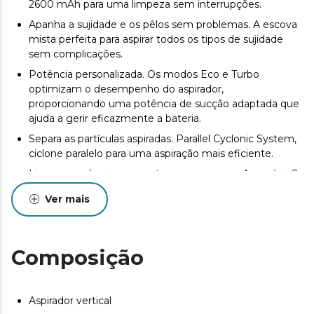
2600 mAh para uma limpeza sem interrupções.
Apanha a sujidade e os pêlos sem problemas. A escova
mista perfeita para aspirar todos os tipos de sujidade
sem complicações.
Potência personalizada. Os modos Eco e Turbo
optimizam o desempenho do aspirador,
proporcionando uma potência de sucção adaptada que
ajuda a gerir eficazmente a bateria.
Separa as partículas aspiradas. Parallel Cyclonic System,
ciclone paralelo para uma aspiração mais eficiente.
Limpa os móveis e os cantos ao pormenor. Acessório 2
em 1 e de canto que proporciona uma limpeza
Ver mais
pormenorizada e suave das áreas mais difíceis da casa.
Composição
Aspirador vertical