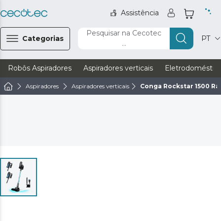
Assistência
Pesquisar na Cecotec
Categorias
PT
...
Robôs Aspiradores
Aspiradores verticais
Eletrodoméstic
Aspiradores
Aspiradores verticais
Conga Rockstar 1500 Ra