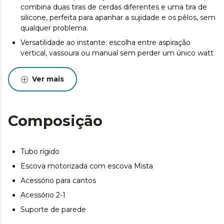
combina duas tiras de cerdas diferentes e uma tira de
silicone, perfeita para apanhar a sujidade e os pêlos, sem
qualquer problema.
Versatilidade ao instante: escolha entre aspiração
vertical, vassoura ou manual sem perder um único watt
de potência e com o conforto da sua tecnologia de
360º que proporciona total liberdade de movimento.
Ver mais
Visualize o nível da bateria e o modo de limpeza graças
ao seu ecrã digital.
ECO e Turbo: dois modos de funcionamento para
Composição
adaptar a sua utilização a cada circunstância sem perder
eficiência ou potência de aspiração.
Limpeza mais eficiente: a sua tecnologia Parallel
Tubo rígido
Cyclonic System incorpora os últimos avanços em
aspiração para separar as partículas por força centrífuga,
Escova motorizada com escova Mista
mais eficiente do que nunca.
Acessório para cantos
Limpeza em detalhe: maximize a limpeza do seu lar
Acessório 2-1
com um acessório 2-1, o seu acessório para cantos e um
Suporte de parede
suporte de parede.