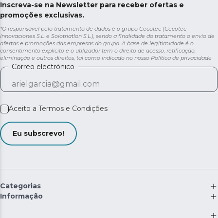
Inscreva-se na Newsletter para receber ofertas e
promoções exclusivas.
*O responsável pelo tratamento de dados é o grupo Cecotec (Cecotec
Innovaciones S.L. e Solotriatlon S.L.), sendo a finalidade do tratamento o envio de
ofertas e promoções das empresas do grupo. A base de legitimidade é o
consentimento explícito e o utilizador tem o direito de acesso, retificação,
eliminação e outros direitos, tal como indicado no nosso
Política de privacidade
Correo electrónico
Aceito a
Termos e Condições
Eu subscrevo!
Categorias
Informação