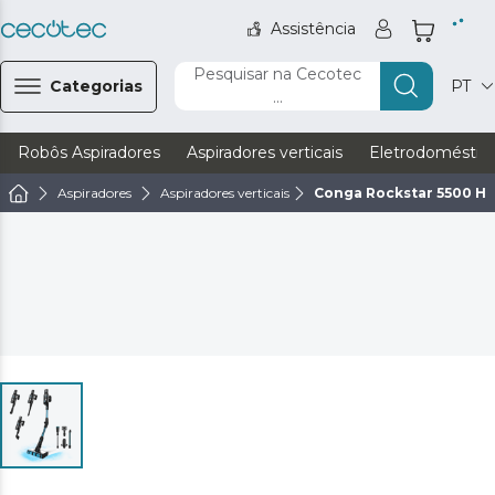
Assistência
Pesquisar na Cecotec
Categorias
PT
...
Robôs Aspiradores
Aspiradores verticais
Eletrodoméstic
Aspiradores
Aspiradores verticais
Conga Rockstar 5500 Hu