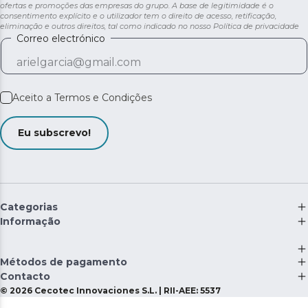
ofertas e promoções das empresas do grupo. A base de legitimidade é o
consentimento explícito e o utilizador tem o direito de acesso, retificação,
eliminação e outros direitos, tal como indicado no nosso
Política de privacidade
Correo electrónico
Aceito a
Termos e Condições
Eu subscrevo!
Categorias
Informação
Métodos de pagamento
Contacto
©
2026
Cecotec Innovaciones S.L. | RII-AEE: 5537