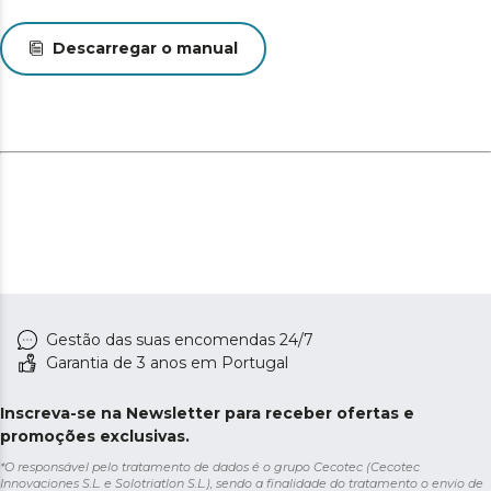
suporte de parede.
Descarregar o manual
Sistema Flex: com o sistema
de tubo flexível chega até as
zonas mais difíceis com
apenas um gesto.
Ciclone paralelo: maximiza
o poder de sucção do
aspirador graças ao seu
ciclone paralelo.
Gestão das suas encomendas 24/7
Garantia de 3 anos em Portugal
Inscreva-se na Newsletter para receber ofertas e
promoções exclusivas.
*O responsável pelo tratamento de dados é o grupo Cecotec (Cecotec
Innovaciones S.L. e Solotriatlon S.L.), sendo a finalidade do tratamento o envio de