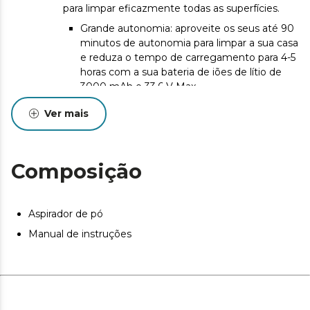
para limpar eficazmente todas as superfícies.
Grande autonomia: aproveite os seus até 90
minutos de autonomia para limpar a sua casa
e reduza o tempo de carregamento para 4-5
horas com a sua bateria de iões de lítio de
3000 mAh e 33,6 V Max.
Ajuste de potência: modo automático de
Ver mais
ajuste da potência que permite adaptar-
se a qualquer tipo de sujidade.
Motor digital: graças à sua tecnologia
Composição
Parallel Cyclonic System com motor
digital, poderá elevar a eficiência a
outro nível. Contém os últimos
Aspirador de pó
avanços em aspiração para separar as
partículas por força centrífuga.
Manual de instruções
Limpeza minuciosa: maximize a
limpeza do seu lar com um
acessório 2 em 1, um acessório
para cantos, um acessório para
animais de estimação e um