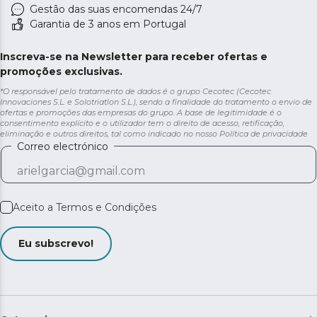
Gestão das suas encomendas 24/7
Garantia de 3 anos em Portugal
Inscreva-se na Newsletter para receber ofertas e
promoções exclusivas.
*O responsável pelo tratamento de dados é o grupo Cecotec (Cecotec
Innovaciones S.L. e Solotriatlon S.L.), sendo a finalidade do tratamento o envio de
ofertas e promoções das empresas do grupo. A base de legitimidade é o
consentimento explícito e o utilizador tem o direito de acesso, retificação,
eliminação e outros direitos, tal como indicado no nosso
Política de privacidade
Correo electrónico
Aceito a
Termos e Condições
Eu subscrevo!