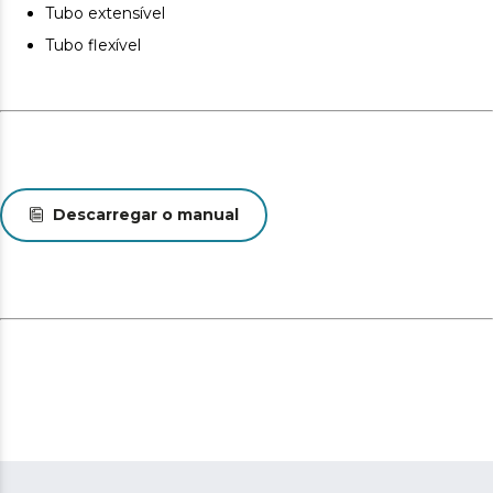
potência de sucção através da detecção de
Tubo extensível
movimentos humanos.
Tubo flexível
Descarregar o manual