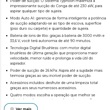
Poder de sucção: O Sistema Typhoon maximiza a
impressionante sucção do Conga de até 230 aW, para
aspirar qualquer tipo de sujeira.
Modo Auto AI: gerencia de forma inteligente a potência
de sucção adaptando-se ao tipo de escova, superfície
(piso duro ou carpete) e quantidade de sujeira.
Bateria de íons de lítio: graças à bateria de 3000 mAh e
33,6 V, você terá autonomia de até 90 minutos.
Tecnologia Digital Brushless: com motor digital
brushless de última geração que proporciona maior
velocidade, menor ruído e prolonga a vida útil do
aspirador.
Poder de sucção de 26 kPa: Aspira até a sujidade mais
teimosa graças ao seu incrível poder de sucção.
Acessórios incluídos: desfrute de uma limpeza total
graças aos seus numerosos acessórios.
Quatro modos: escolha a operação que melhor se
adapta à sua limpeza entre os 4 modos que o Conga
oferece: Eco, Médio, Alto e Auto
Ver mais