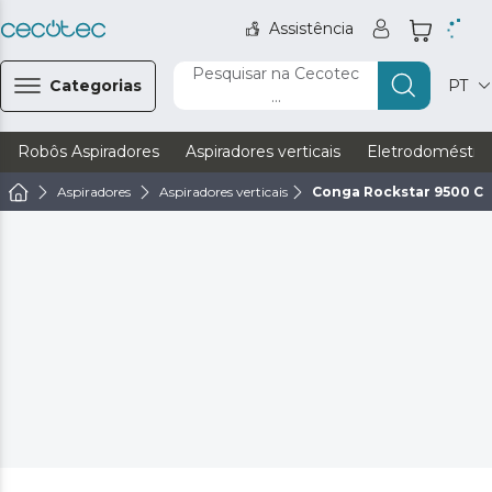
Assistência
Pesquisar na Cecotec
Categorias
PT
...
Robôs Aspiradores
Aspiradores verticais
Eletrodoméstic
Aspiradores
Aspiradores verticais
Conga Rockstar 9500 C