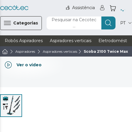
Assistência
Pesquisar na Cecotec
Categorias
PT
...
Robôs Aspiradores
Aspiradores verticais
Eletrodoméstic
Aspiradores
Aspiradores verticais
Scoba 2100 Twice Max
Ver o vídeo