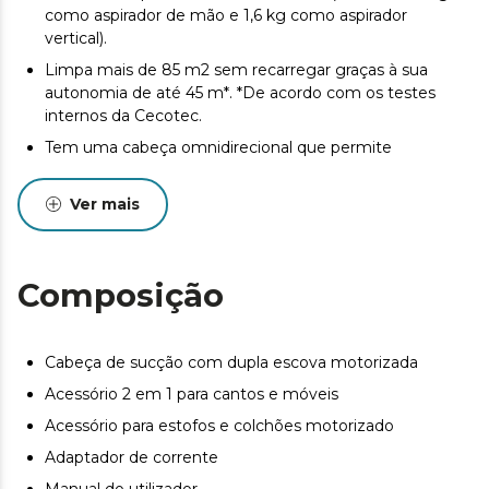
como aspirador de mão e 1,6 kg como aspirador
vertical).
Limpa mais de 85 m2 sem recarregar graças à sua
autonomia de até 45 m*. *De acordo com os testes
internos da Cecotec.
Tem uma cabeça omnidirecional que permite
movimentos laterais e circulares para uma limpeza 360°.
E com escova dupla: Jalisco e Multifunções para limpar
Ver mais
todas as superfícies eficazmente.
Dois modos de funcionamento, Eco e Turbo para
adaptar o seu uso a cada circunstância. O modo ECO
Composição
aumenta ao máximo a durabilidade da bateria com
resultados impecáveis e o modo Turbo acaba com a
sujidade mais difícil.
Cabeça de sucção com dupla escova motorizada
Máxima eficiência ao longo de toda a sua vida útil
graças à tecnologia Cyclonic System. Contém os
Acessório 2 em 1 para cantos e móveis
últimos avanços em aspiração para separar as partículas
Acessório para estofos e colchões motorizado
por força centrífuga. Com acessório 2 em 1, acessório
Adaptador de corrente
de estofos, acessório motorizado de estofo e o suporte
de parede.
Manual do utilizador