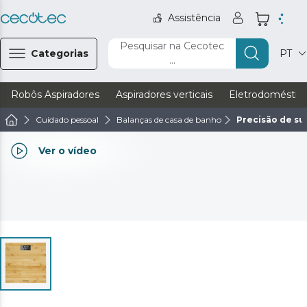
Assistência
Pesquisar na Cecotec
Categorias
PT
...
Robôs Aspiradores
Aspiradores verticais
Eletrodoméstic
Cuidado pessoal
Balanças de casa de banho
Precisão de su
Ver o vídeo