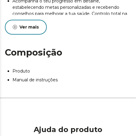
Acompanha o teu progresso em detalhe,
estabelecendo metas personalizadas e recebendo
conselhos para melhorar a tua saúde. Controlo total na
App.
Ver mais
Sincronização rápida e fácil com o seu dispositivo móvel,
mantendo os seus dados sempre atualizados.
Conectividade Bluetooth.
Composição
Começa a usar a tua balança imediatamente, sem
complicações. Funciona a pilhas.
Produto
Manual de instruções
Ajuda do produto