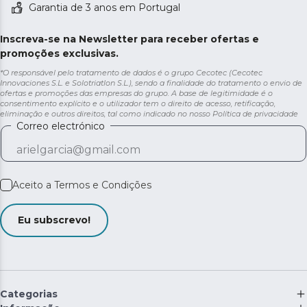
Garantia de 3 anos em Portugal
Inscreva-se na Newsletter para receber ofertas e
promoções exclusivas.
*O responsável pelo tratamento de dados é o grupo Cecotec (Cecotec
Innovaciones S.L. e Solotriatlon S.L.), sendo a finalidade do tratamento o envio de
ofertas e promoções das empresas do grupo. A base de legitimidade é o
consentimento explícito e o utilizador tem o direito de acesso, retificação,
eliminação e outros direitos, tal como indicado no nosso
Política de privacidade
Correo electrónico
Aceito a
Termos e Condições
Eu subscrevo!
Categorias