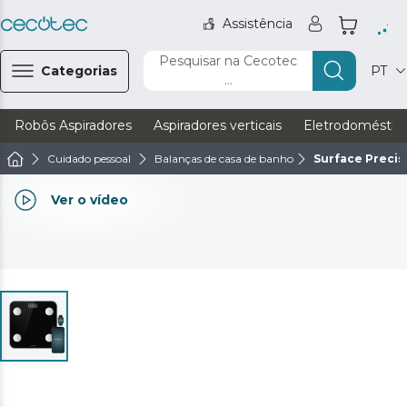
Assistência
Pesquisar na Cecotec
Categorias
PT
...
Robôs Aspiradores
Aspiradores verticais
Eletrodoméstic
Cuidado pessoal
Balanças de casa de banho
Surface Precis
Ver o vídeo