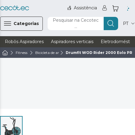
Assistência
Pesquisar na Cecotec
Categorias
PT
...
Robôs Aspiradores
Aspiradores verticais
Eletrodoméstic
Fitness
Bicicleta de ar
Drumfit WOD Rider 2000 Eolo PR