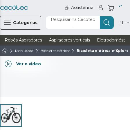
Assistência
Pesquisar na Cecotec
Categorias
PT
...
Robôs Aspiradores
Aspiradores verticais
Eletrodoméstic
Mobilidade
Bicicletas elétricas
Bicicleta elétrica e-Xplore
Ver o vídeo