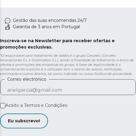
Gestão das suas encomendas 24/7
Garantia de 3 anos em Portugal
Inscreva-se na Newsletter para receber ofertas e
promoções exclusivas.
*O responsável pelo tratamento de dados é o grupo Cecotec (Cecotec
Innovaciones S.L. e Solotriatlon S.L.), sendo a finalidade do tratamento o envio de
ofertas e promoções das empresas do grupo. A base de legitimidade é o
consentimento explícito e o utilizador tem o direito de acesso, retificação,
eliminação e outros direitos, tal como indicado no nosso
Política de privacidade
Correo electrónico
Aceito a
Termos e Condições
Eu subscrevo!