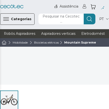
Assistência
Pesquisar na Cecotec
Categorias
PT
...
Robôs Aspiradores
Aspiradores verticais
Eletrodoméstic
Mobilidade
Bicicletas elétricas
Mountain Supreme