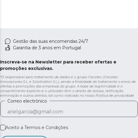
Gestão das suas encomendas 24/7
Garantia de 3 anos em Portugal
Inscreva-se na Newsletter para receber ofertas e
promoções exclusivas.
*O responsável pelo tratamento de dados é o grupo Cecotec (Cecotec
Innovaciones S.L. e Solotriatlon S.L.), sendo a finalidade do tratamento o envio de
ofertas e promoções das empresas do grupo. A base de legitimidade é o
consentimento explícito e o utilizador tem o direito de acesso, retificação,
eliminação e outros direitos, tal como indicado no nosso
Política de privacidade
Correo electrónico
Aceito a
Termos e Condições