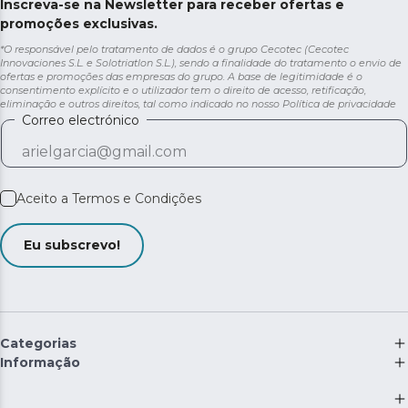
Inscreva-se na Newsletter para receber ofertas e
promoções exclusivas.
*O responsável pelo tratamento de dados é o grupo Cecotec (Cecotec
Innovaciones S.L. e Solotriatlon S.L.), sendo a finalidade do tratamento o envio de
ofertas e promoções das empresas do grupo. A base de legitimidade é o
consentimento explícito e o utilizador tem o direito de acesso, retificação,
eliminação e outros direitos, tal como indicado no nosso
Política de privacidade
Correo electrónico
Aceito a
Termos e Condições
Eu subscrevo!
Categorias
Informação