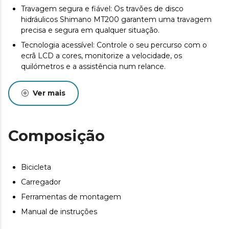
Travagem segura e fiável: Os travões de disco
hidráulicos Shimano MT200 garantem uma travagem
precisa e segura em qualquer situação.
Tecnologia acessível: Controle o seu percurso com o
ecrã LCD a cores, monitorize a velocidade, os
quilómetros e a assistência num relance.
Leveza e resistência: O quadro em alumínio 6061
hidroformado oferece a combinação perfeita de leveza
Ver mais
e durabilidade para as suas aventuras mais exigentes.
Uma mudança perfeita: Com o desviador Shimano
Cues de 10 velocidades, desfrute de uma transição
Composição
suave e precisa, ideal para desafios de montanha.
Aventura sem limites: Enfrenta qualquer obstáculo com
a forquilha Rockshox Judy Silver TK, suspensão
Bicicleta
pneumática com bloqueio, concebida para absorver
Carregador
todos os impactos e proporcionar-lhe uma experiência
de condução inigualável.
Ferramentas de montagem
Manual de instruções