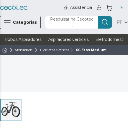
Assistência
Pesquisar na Cecotec
Categorias
PT
...
Robôs Aspiradores
Aspiradores verticais
Eletrodoméstic
Mobilidade
Bicicletas elétricas
XC Eros Medium