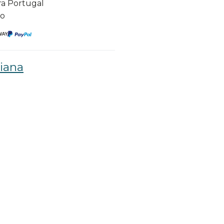
ra Portugal
to
liana