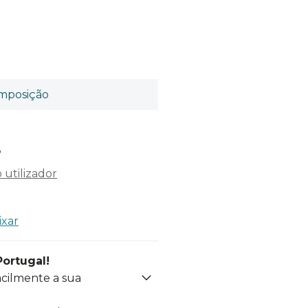
mposição
o
utilizador
ixar
Portugal!
acilmente a sua