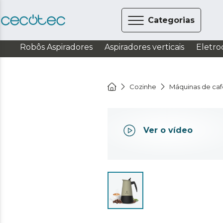
Categorias
Robôs Aspiradores
Aspiradores verticais
Eletro
Cozinhe
Máquinas de ca
Ver o vídeo