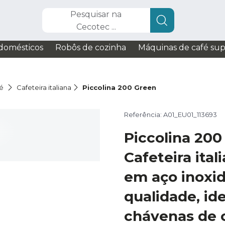
Pesquisar na
Cecotec ...
domésticos
Robôs de cozinha
Máquinas de café su
fé
Cafeteira italiana
Piccolina 200 Green
Referência: A01_EU01_113693
Piccolina 200
Cafeteira ital
em aço inoxid
qualidade, ide
chávenas de 