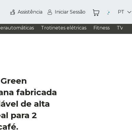
Assistência
Iniciar Sessão
PT
perautomáticas
Trotinetes elétricas
Fitness
TV / S
 Green
iana fabricada
ável de alta
al para 2
café.