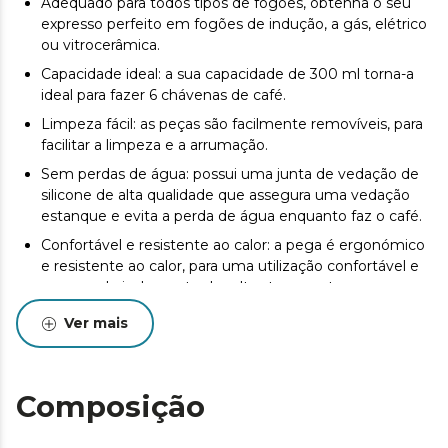
Adequado para todos tipos de fogões, obtenha o seu
expresso perfeito em fogões de indução, a gás, elétrico
ou vitrocerâmica.
Capacidade ideal: a sua capacidade de 300 ml torna-a
ideal para fazer 6 chávenas de café.
Limpeza fácil: as peças são facilmente removíveis, para
facilitar a limpeza e a arrumação.
Sem perdas de água: possui uma junta de vedação de
silicone de alta qualidade que assegura uma vedação
estanque e evita a perda de água enquanto faz o café.
Confortável e resistente ao calor: a pega é ergonómico
e resistente ao calor, para uma utilização confortável e
um grande isolamento das altas temperaturas.
Filtro de alta qualidade: o filtro interior é de aço
Ver mais
inoxidável de alta qualidade para conseguir o café mais
puro e tradicional.
Válvula de segurança: dispõe de válvula de segurança
Composição
que indica o limite de água que deve ser introduzido.