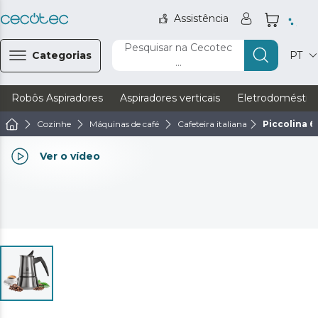
Assistência
Pesquisar na Cecotec
Categorias
PT
...
Robôs Aspiradores
Aspiradores verticais
Eletrodoméstic
Cozinhe
Máquinas de café
Cafeteira italiana
Piccolina 6
Ver o vídeo