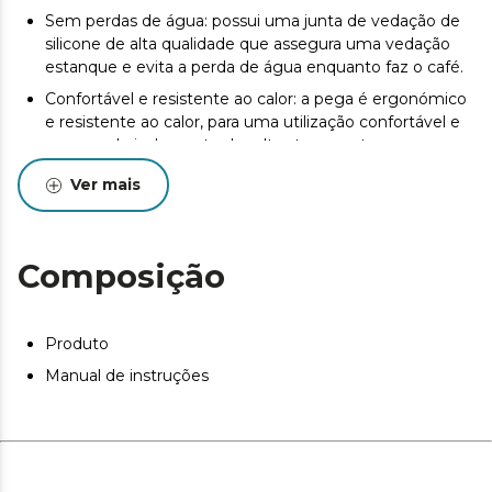
Sem perdas de água: possui uma junta de vedação de
silicone de alta qualidade que assegura uma vedação
estanque e evita a perda de água enquanto faz o café.
Confortável e resistente ao calor: a pega é ergonómico
e resistente ao calor, para uma utilização confortável e
um grande isolamento das altas temperaturas.
Filtro de alta qualidade: o filtro interior é de aço
Ver mais
inoxidável de alta qualidade para conseguir o café mais
puro e tradicional.
Válvula de segurança: dispõe de válvula de segurança
Composição
que indica o limite de água que deve ser introduzido.
Produto
Manual de instruções