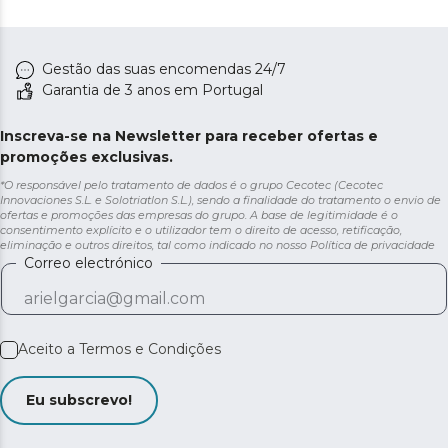
Gestão das suas encomendas 24/7
Garantia de 3 anos em Portugal
Inscreva-se na Newsletter para receber ofertas e
promoções exclusivas.
*O responsável pelo tratamento de dados é o grupo Cecotec (Cecotec
Innovaciones S.L. e Solotriatlon S.L.), sendo a finalidade do tratamento o envio de
ofertas e promoções das empresas do grupo. A base de legitimidade é o
consentimento explícito e o utilizador tem o direito de acesso, retificação,
eliminação e outros direitos, tal como indicado no nosso
Política de privacidade
Correo electrónico
Aceito a
Termos e Condições
Eu subscrevo!