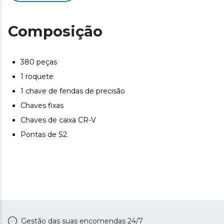
as ferramentas de impactos e humidade, facilitando o
transporte e o armazenamento.
Composição
Leve-a para todo o lado. Dimensões ideais para o seu
veículo ou oficina: 37 cm x 13,5 cm x 27,5 cm.
380 peças
1 roquete
1 chave de fendas de precisão
Chaves fixas
Chaves de caixa CR-V
Pontas de S2.
Gestão das suas encomendas 24/7