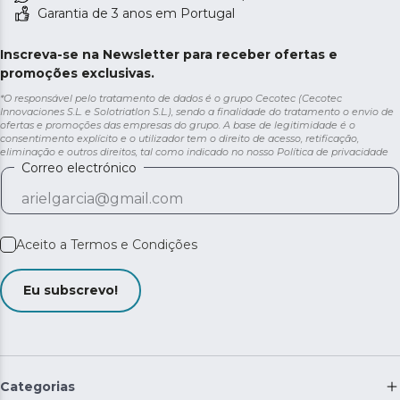
Garantia de 3 anos em Portugal
Inscreva-se na Newsletter para receber ofertas e
promoções exclusivas.
*O responsável pelo tratamento de dados é o grupo Cecotec (Cecotec
Innovaciones S.L. e Solotriatlon S.L.), sendo a finalidade do tratamento o envio de
ofertas e promoções das empresas do grupo. A base de legitimidade é o
consentimento explícito e o utilizador tem o direito de acesso, retificação,
eliminação e outros direitos, tal como indicado no nosso
Política de privacidade
Correo electrónico
Aceito a
Termos e Condições
Eu subscrevo!
Categorias