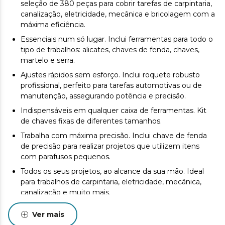
seleção de 380 peças para cobrir tarefas de carpintaria,
canalização, eletricidade, mecânica e bricolagem com a
máxima eficiência.
Essenciais num só lugar. Inclui ferramentas para todo o
tipo de trabalhos: alicates, chaves de fenda, chaves,
martelo e serra.
Ajustes rápidos sem esforço. Inclui roquete robusto
profissional, perfeito para tarefas automotivas ou de
manutenção, assegurando potência e precisão.
Indispensáveis em qualquer caixa de ferramentas. Kit
de chaves fixas de diferentes tamanhos.
Trabalha com máxima precisão. Inclui chave de fenda
de precisão para realizar projetos que utilizem itens
com parafusos pequenos.
Todos os seus projetos, ao alcance da sua mão. Ideal
para trabalhos de carpintaria, eletricidade, mecânica,
canalização e muito mais.
Segurança e organização garantidas. Mala rígida de
Ver mais
alumínio com compartimentos internos para proteger