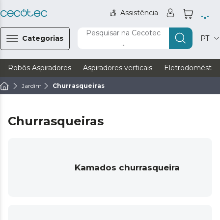
Assistência
Pesquisar na Cecotec
Categorias
PT
...
Robôs Aspiradores
Aspiradores verticais
Eletrodoméstic
Jardim
Churrasqueiras
Churrasqueiras
Kamados churrasqueira