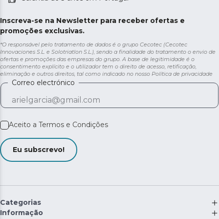
Inscreva-se na Newsletter para receber ofertas e
promoções exclusivas.
*O responsável pelo tratamento de dados é o grupo Cecotec (Cecotec
Innovaciones S.L. e Solotriatlon S.L.), sendo a finalidade do tratamento o envio de
ofertas e promoções das empresas do grupo. A base de legitimidade é o
consentimento explícito e o utilizador tem o direito de acesso, retificação,
eliminação e outros direitos, tal como indicado no nosso
Política de privacidade
Correo electrónico
Aceito a
Termos e Condições
Eu subscrevo!
Categorias
Informação