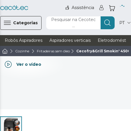
Assistência
Pesquisar na Cecotec
Categorias
PT
...
Robôs Aspiradores
Aspiradores verticais
Eletrodoméstic
Cozinhe
Fritadeiras sem óleo
Cecofry&Grill Smokin' 4500
Ver o vídeo