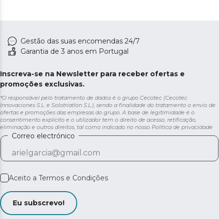
Gestão das suas encomendas 24/7
Garantia de 3 anos em Portugal
Inscreva-se na Newsletter para receber ofertas e
promoções exclusivas.
*O responsável pelo tratamento de dados é o grupo Cecotec (Cecotec
Innovaciones S.L. e Solotriatlon S.L.), sendo a finalidade do tratamento o envio de
ofertas e promoções das empresas do grupo. A base de legitimidade é o
consentimento explícito e o utilizador tem o direito de acesso, retificação,
eliminação e outros direitos, tal como indicado no nosso
Política de privacidade
Correo electrónico
Aceito a
Termos e Condições
Eu subscrevo!