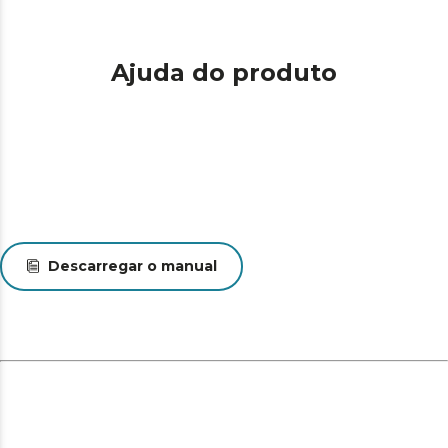
200 ºC para que cada ingrediente possa ser cozinhado à
temperatura ideal.
Ajuda do produto
Descarregar o manual