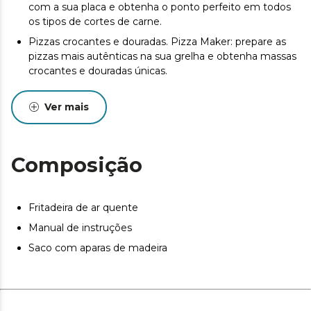
com a sua placa e obtenha o ponto perfeito em todos
os tipos de cortes de carne.
Pizzas crocantes e douradas. Pizza Maker: prepare as
pizzas mais autênticas na sua grelha e obtenha massas
crocantes e douradas únicas.
Prepare receitas deliciosas. Capacidade de 4,5 L para
cozinhar tudo, desde pratos individuais a receitas para
Ver mais
partilhar.
Receitas saudáveis num instante. 1900 W de potência:
permite-lhe cozinhar todo o tipo de receitas com pouco
Composição
ou nenhum óleo, rapidamente e sem sacrificar o sabor.
Controle todo o processo sem perder calor. A janela de
visualização permite-lhe controlar cada preparação sem
Fritadeira de ar quente
ter de abrir o cesto.
Manual de instruções
Cozinhe com um simples toque. 10 menus: escolha o
Saco com aparas de madeira
ideal para cada momento e esqueça as preocupações, a
Cecofry regula automaticamente o tempo e a
temperatura para atingir o ponto ideal.
Cozinhe ao seu gosto Temperatura regulável de 40 a