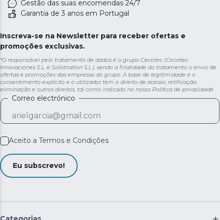
Gestão das suas encomendas 24/7
Garantia de 3 anos em Portugal
Inscreva-se na Newsletter para receber ofertas e
promoções exclusivas.
*O responsável pelo tratamento de dados é o grupo Cecotec (Cecotec
Innovaciones S.L. e Solotriatlon S.L.), sendo a finalidade do tratamento o envio de
ofertas e promoções das empresas do grupo. A base de legitimidade é o
consentimento explícito e o utilizador tem o direito de acesso, retificação,
eliminação e outros direitos, tal como indicado no nosso
Política de privacidade
Correo electrónico
Aceito a
Termos e Condições
Eu subscrevo!
Categorias