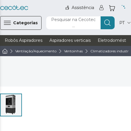
Assistência
Pesquisar na Cecotec
Categorias
PT
...
Robôs Aspiradores
Aspiradores verticais
Eletrodoméstic
Ventilação/Aquecimento
Ventoinhas
Climatizadores industria