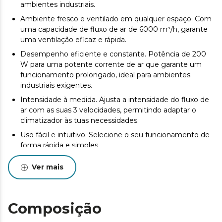
ambientes industriais.
Ambiente fresco e ventilado em qualquer espaço. Com
uma capacidade de fluxo de ar de 6000 m³/h, garante
uma ventilação eficaz e rápida.
Desempenho eficiente e constante. Potência de 200
W para uma potente corrente de ar que garante um
funcionamento prolongado, ideal para ambientes
industriais exigentes.
Intensidade à medida. Ajusta a intensidade do fluxo de
ar com as suas 3 velocidades, permitindo adaptar o
climatizador às tuas necessidades.
Uso fácil e intuitivo. Selecione o seu funcionamento de
forma rápida e simples.
Mova-o facilmente. Equipado com rodas
Ver mais
multidirecionais, este climatizador é fácil de transportar
e posicionar em qualquer lugar, oferecendo flexibilidade
e comodidade na sua utilização.
Composição
Ventilação uniforme e homogénea. A oscilação
ajustável permite direcionar o fluxo de ar para diferentes