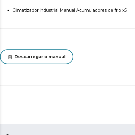
áreas, assegurando uma distribuição uniforme do ar
fresco em todo o espaço.
Climatizador industrial Manual Acumuladores de frio x5
Descarregar o manual