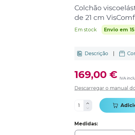
Colchão viscoelá
de 21 cm VisComf
Em stock
Envio em 15
Descrição
|
Co
169,00 €
IVA incl
Descarregar o manual do 
Adici
Medidas
: