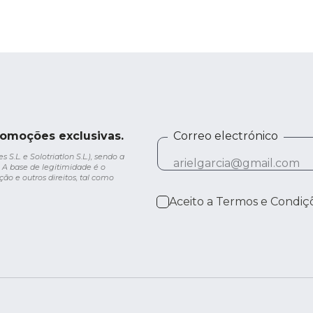
romoções exclusivas.
Correo electrónico
.L. e Solotriatlon S.L.), sendo a
 A base de legitimidade é o
ção e outros direitos, tal como
Aceito a
Termos e Condiç