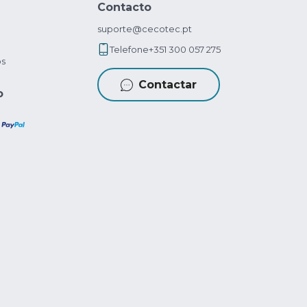
Contacto
suporte@cecotec.pt
Telefone
+351 300 057 275
os
Contactar
o