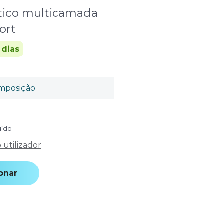
stico multicamada
ort
 dias
mposição
uído
utilizador
onar