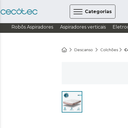
Categorias
Robôs Aspiradores
Aspiradores verticais
Eletro
Descanso
Colchões
C