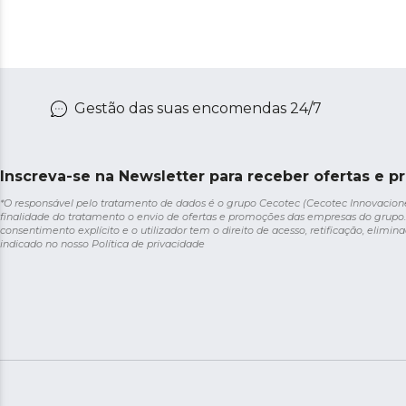
Gestão das suas encomendas 24/7
Inscreva-se na Newsletter para receber ofertas e p
*O responsável pelo tratamento de dados é o grupo Cecotec (Cecotec Innovaciones S
finalidade do tratamento o envio de ofertas e promoções das empresas do grupo.
consentimento explícito e o utilizador tem o direito de acesso, retificação, elimina
indicado no nosso
Política de privacidade