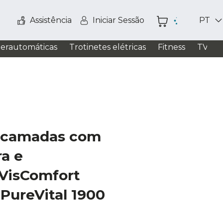
Assistência
Iniciar Sessão
PT
perautomáticas
Trotinetes elétricas
Fitness
TV / S
ticamadas com
ra e
 VisComfort
PureVital 1900