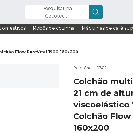
Pesquisar na
Cecotec ...
domésticos
Robôs de cozinha
Máquinas de café su
olchão Flow PureVital 1900 160x200
Referência: 07412
Colchão mul
21 cm de altu
viscoelástico
Colchão Flow 
160x200