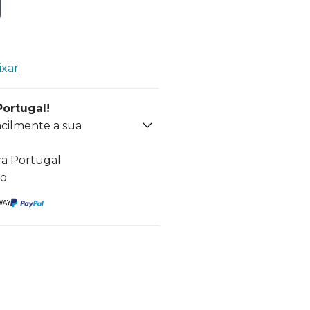
ixar
Portugal!
acilmente a sua
ra Portugal
to