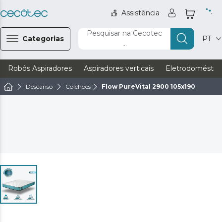
Assistência
Pesquisar na Cecotec
Categorias
PT
...
Robôs Aspiradores
Aspiradores verticais
Eletrodoméstic
Descanso
Colchões
Flow PureVital 2900 105x190