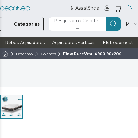
Assistência
Pesquisar na Cecotec
Categorias
PT
...
Robôs Aspiradores
Aspiradores verticais
Eletrodoméstic
Descanso
Colchões
Flow PureVital 4900 90x200