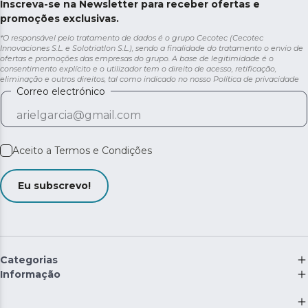
Inscreva-se na Newsletter para receber ofertas e
promoções exclusivas.
*O responsável pelo tratamento de dados é o grupo Cecotec (Cecotec
Innovaciones S.L. e Solotriatlon S.L.), sendo a finalidade do tratamento o envio de
ofertas e promoções das empresas do grupo. A base de legitimidade é o
consentimento explícito e o utilizador tem o direito de acesso, retificação,
eliminação e outros direitos, tal como indicado no nosso
Política de privacidade
Correo electrónico
Aceito a
Termos e Condições
Eu subscrevo!
Categorias
Informação