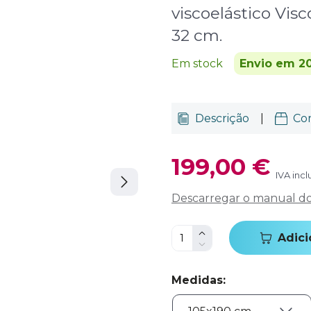
viscoelástico Vis
32 cm.
Em stock
Envio em 20
Descrição
|
Co
199,00 €
IVA incl
Descarregar o manual do 
Adici
Medidas
: