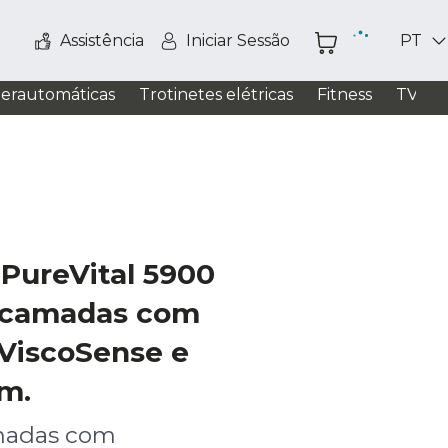
Assistência
Iniciar Sessão
PT
perautomáticas
Trotinetes elétricas
Fitness
TV / S
PureVital 5900
icamadas com
 ViscoSense e
cm.
madas com