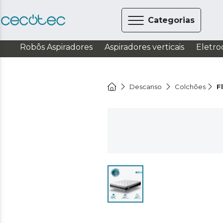
Categorias
Robôs Aspiradores
Aspiradores verticais
Eletro
Descanso
Colchões
F