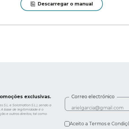
Descarregar o manual
romoções exclusivas.
Correo electrónico
.L. e Solotriatlon S.L.), sendo a
 A base de legitimidade é o
ção e outros direitos, tal como
Aceito a
Termos e Condiç