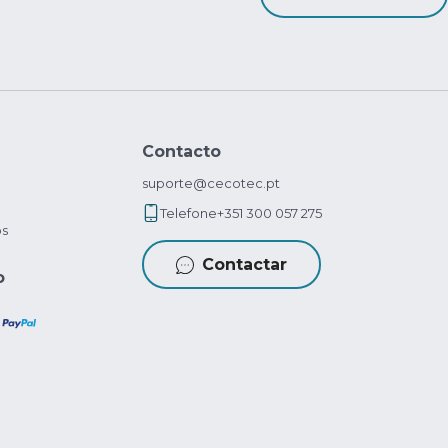
Contacto
suporte@cecotec.pt
Telefone
+351 300 057 275
os
Contactar
o