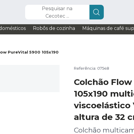
Pesquisar na
Cecotec ...
domésticos
Robôs de cozinha
Máquinas de café su
low PureVital 5900 105x190
Referência: 07548
Colchão Flow 
105x190 mult
viscoelástico
altura de 32 
Colchão multica