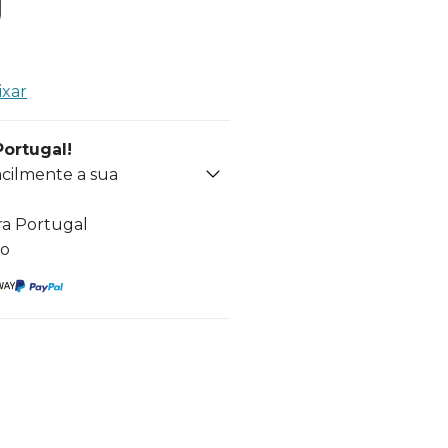
ixar
Portugal!
acilmente a sua
ra Portugal
to