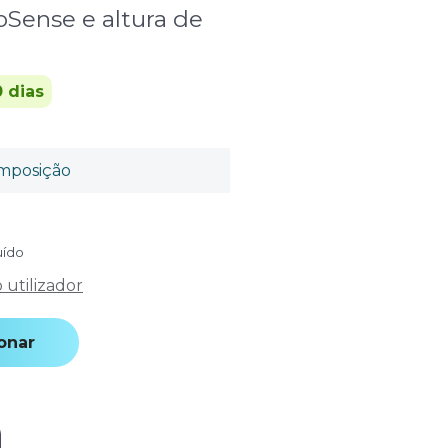
coSense e altura de
 dias
mposição
uído
utilizador
onar