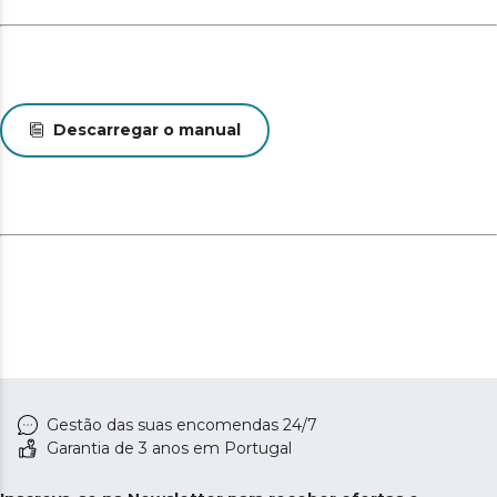
Sistema de proteção triplo: a composição do colchão
impede o desenvolvimento de ácaros, bactérias e
fungos.
Facilidade de transporte: o colchão é dobrado, enrolado
e embalado a vácuo para ser facilmente transportado
Descarregar o manual
para sua casa nas melhores condições.
Design à medida: o colchão está disponível em todos
os tamanhos para se adaptar às suas necessidades.
Gestão das suas encomendas 24/7
Garantia de 3 anos em Portugal