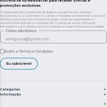
Inscreva-se na Newsletter para receber ofertas e
promoções exclusivas.
*O responsável pelo tratamento de dados é o grupo Cecotec (Cecotec
Innovaciones S.L. e Solotriatlon S.L.), sendo a finalidade do tratamento o envio de
ofertas e promoções das empresas do grupo. A base de legitimidade é o
consentimento explícito e o utilizador tem o direito de acesso, retificação,
eliminação e outros direitos, tal como indicado no nosso
Política de privacidade
Correo electrónico
Aceito a
Termos e Condições
Eu subscrevo!
Categorias
Informação