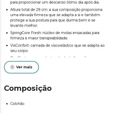
para proporcionar um descanso ótimo dia após dia.
Altura total de 29 cm: a sua composição proporciona
uma elevada firmeza que se adapta a si e também
protege a sua postura para que durma bem e se
levante melhor.
SpringCore Fresh: núcleo de molas ensacadas para
firmeza e maior transpirabilidade.
VisConfort: camada de viscoelástico que se adapta ao
seu corpo.
DualSystem: o seu design de dupla face oferece
frescura no verão e calor no inverno, para que possa
Ver mais
desfrutar do melhor descanso durante todo o ano.
Design multicamadas: as diferentes camadas do
colchão complementam-se entre si para proporcionar a
Composição
melhor sensação de sono.
SeparateMuv: tecnologia que favorece a independência
da cama, para que nenhum movimento afete o seu
Colchão
repouso e a sua coluna se mantenha corretamente
alinhada.