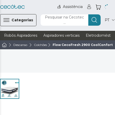
Assistência
Pesquisar na Cecotec
Categorias
PT
...
Robôs Aspiradores
Aspiradores verticais
Eletrodoméstic
Descanso
Colchões
Flow CecoFresh 2900 CoolConfort H