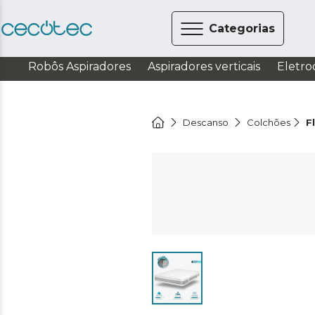
Categorias
Robôs Aspiradores
Aspiradores verticais
Eletro
Descanso
Colchões
F