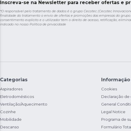
Inscreva-se na Newsletter para receber ofertas e p
*O responsável pelo tratamento de dados é o grupo Cecotec (Cecotec Innovaciones S
finalidade do tratamento o envio de ofertas e promoções das empresas do grupo.
consentimento explícito e o utilizador tem o direito de acesso, retificação, elimina
indicado no nosso
Política de privacidade
Categorias
Informação
Aspiradores
Cookies
Eletrodomésticos
Declaração de
Ventilação/Aquecimento
General Condit
Cozinhe
Legal Notice
Mobilidade
Programa de su
Descanso
Formulário Total