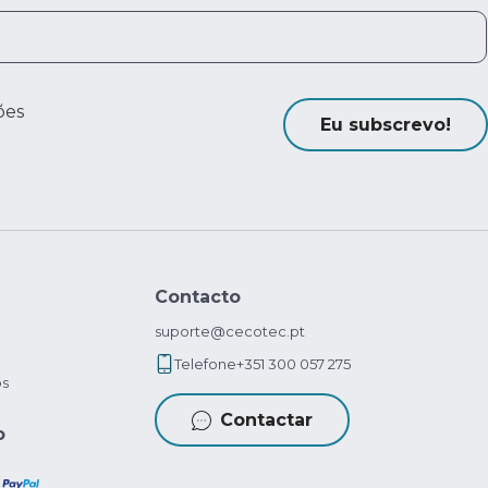
ões
Eu subscrevo!
Contacto
suporte@cecotec.pt
Telefone
+351 300 057 275
os
Contactar
o