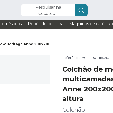
Pesquisar na
Cecotec ...
domésticos
Robôs de cozinha
Máquinas de café su
low Hêritage Anne 200x200
Referência: A01_EU01_118393
Colchão de m
multicamadas
Anne 200x200
altura
Colchão