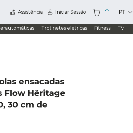
Assistência
Iniciar Sessão
PT
perautomáticas
Trotinetes elétricas
Fitness
TV / S
olas ensacadas
 Flow Hêritage
, 30 cm de