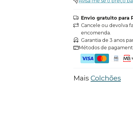
Avisa-me se o preço ba
Envio gratuito para 
Cancele ou devolva f
encomenda.
Garantia de 3 anos pa
Métodos de pagamen
Mais
Colchões