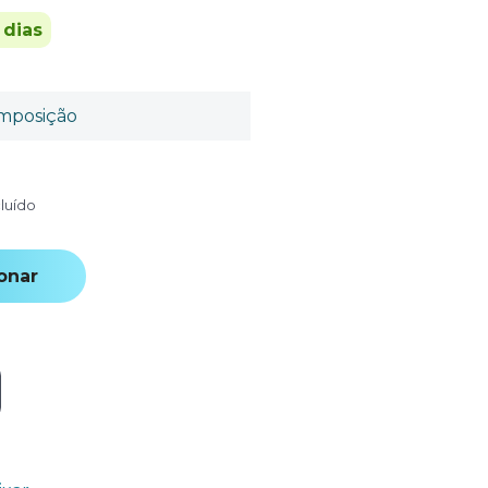
 dias
mposição
cluído
onar