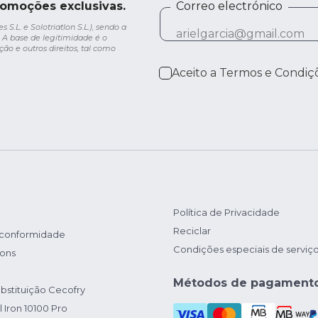
romoções exclusivas.
Correo electrónico
.L. e Solotriatlon S.L.), sendo a
 A base de legitimidade é o
ção e outros direitos, tal como
Aceito a
Termos e Condiç
Política de Privacidade
Reciclar
 conformidade
Condições especiais de serviç
ions
Métodos de pagament
bstituição Cecofry
 Iron 10100 Pro