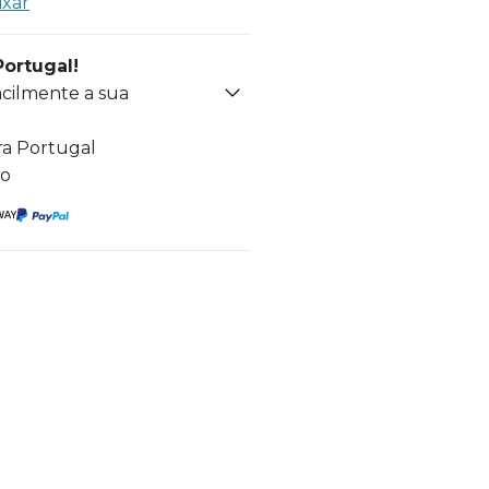
ixar
Portugal!
acilmente a sua
ra Portugal
to