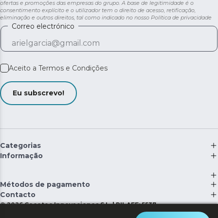
ofertas e promoções das empresas do grupo. A base de legitimidade é o
consentimento explícito e o utilizador tem o direito de acesso, retificação,
eliminação e outros direitos, tal como indicado no nosso
Política de privacidade
Correo electrónico
Aceito a
Termos e Condições
Eu subscrevo!
Categorias
Informação
Métodos de pagamento
Contacto
©
2026
Cecotec Innovaciones S.L. | RII-AEE: 5537