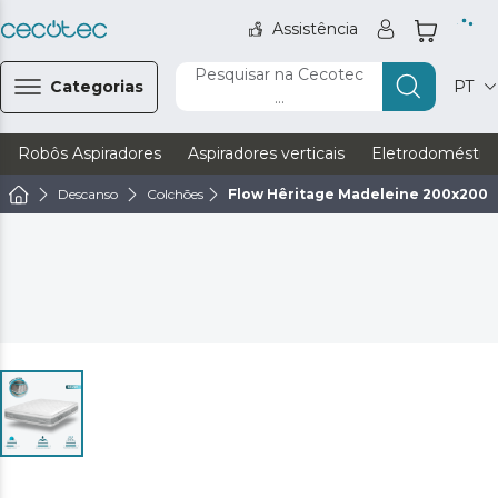
Assistência
Pesquisar na Cecotec
Categorias
PT
...
Robôs Aspiradores
Aspiradores verticais
Eletrodoméstic
Descanso
Colchões
Flow Hêritage Madeleine 200x200