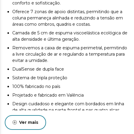
conforto e sofisticação.
Oferece 7 zonas de apoio distintas, permitindo que a
coluna permaneça alinhada e reduzindo a tensão em
áreas como ombros, quadris e costas.
Camada de 5 cm de espuma viscoelástica ecológica de
alta densidade e última geração.
Removemos a caixa de espuma perimetral, permitindo
a livre circulação de ar e regulando a temperatura para
evitar a umidade.
DualSense de dupla face
Sistema de tripla proteção
100% fabricado no país
Projetado e fabricado em Valência
Design cuidadoso e elegante com bordados em linha
de alta qualidade na parte frontal e nas quatro alças.
Pode haver ligeiras diferenças entre o produto
Ver mais
apresentado e o entregue em termos de cor, tecido ou
acabamento. Essas variações são normais e não afetam