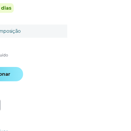
 dias
mposição
luído
onar