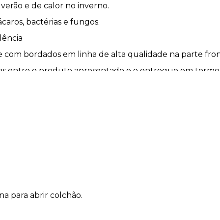
verão e de calor no inverno.
aros, bactérias e fungos.
lência
 com bordados em linha de alta qualidade na parte front
ças entre o produto apresentado e o entregue em termo
e não afetam a qualidade ou a utilidade do produto.
a para abrir colchão.