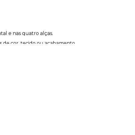
al e nas quatro alças.
s de cor, tecido ou acabamento.