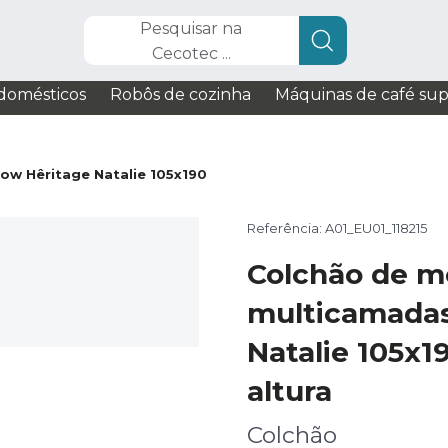
Pesquisar na
Cecotec ...
domésticos
Robôs de cozinha
Máquinas de café su
low Hêritage Natalie 105x190
Referência: A01_EU01_118215
Colchão de m
multicamadas
Natalie 105x1
altura
Colchão