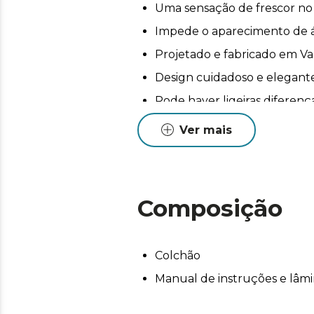
Uma sensação de frescor no 
Impede o aparecimento de ác
Projetado e fabricado em Va
Design cuidadoso e elegante
Pode haver ligeiras diferen
Essas variações são normais 
Ver mais
Composição
Colchão
Manual de instruções e lâmin