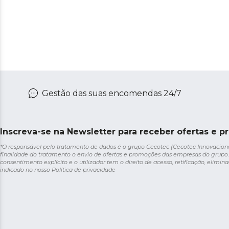
Gestão das suas encomendas 24/7
Inscreva-se na Newsletter para receber ofertas e p
*O responsável pelo tratamento de dados é o grupo Cecotec (Cecotec Innovaciones S
finalidade do tratamento o envio de ofertas e promoções das empresas do grupo.
consentimento explícito e o utilizador tem o direito de acesso, retificação, elimina
indicado no nosso
Política de privacidade