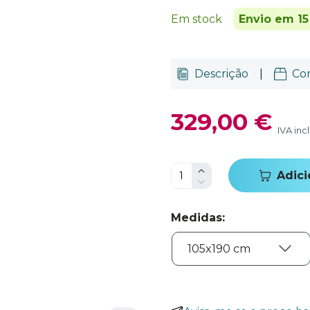
Em stock
Envio em 15
Descrição
|
Co
329,00 €
IVA inc
Adici
Medidas
: