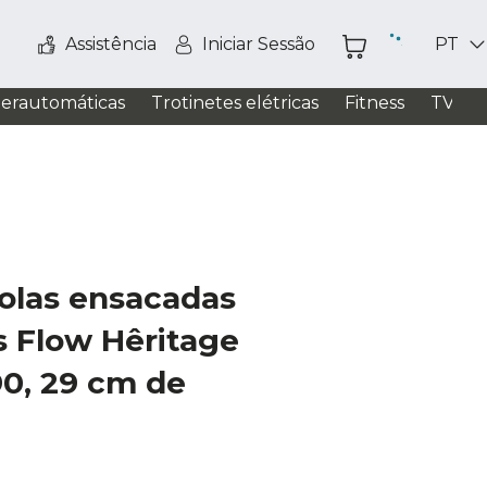
Assistência
Iniciar Sessão
PT
perautomáticas
Trotinetes elétricas
Fitness
TV / S
olas ensacadas
 Flow Hêritage
90, 29 cm de