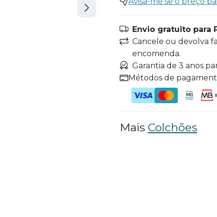
Avisa-me se o preço ba
Envio gratuito para 
Cancele ou devolva f
encomenda.
Garantia de 3 anos pa
Métodos de pagamen
Mais
Colchões