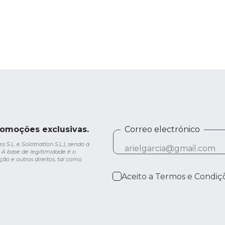
romoções exclusivas.
Correo electrónico
.L. e Solotriatlon S.L.), sendo a
 A base de legitimidade é o
ção e outros direitos, tal como
Aceito a
Termos e Condiç