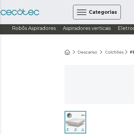
Categorias
Robôs Aspiradores
Aspiradores verticais
Eletro
Descanso
Colchões
F