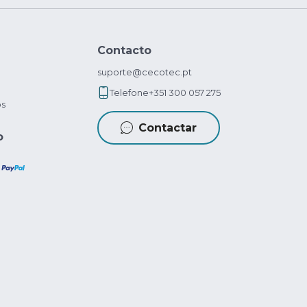
Contacto
suporte@cecotec.pt
Telefone
+351 300 057 275
os
Contactar
o