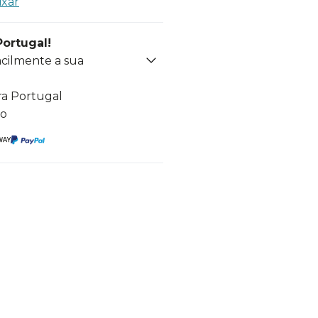
ixar
Portugal!
acilmente a sua
ra Portugal
to