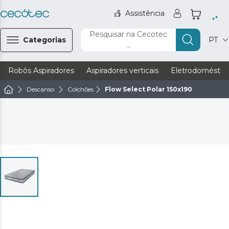
Assistência
Pesquisar na Cecotec
Categorias
PT
...
Robôs Aspiradores
Aspiradores verticais
Eletrodoméstic
Descanso
Colchões
Flow Select Polar 150x190