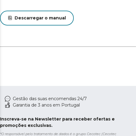
e fungos.
Medidas (largura x comprimento): 150x190cm. Também
Descarregar o manual
disponível em outros tamanhos.
Gestão das suas encomendas 24/7
Garantia de 3 anos em Portugal
Inscreva-se na Newsletter para receber ofertas e
promoções exclusivas.
*O responsável pelo tratamento de dados é o grupo Cecotec (Cecotec