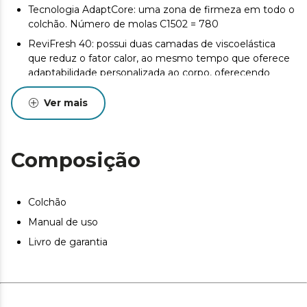
Tecnologia AdaptCore: uma zona de firmeza em todo o
colchão. Número de molas C1502 = 780
ReviFresh 40: possui duas camadas de viscoelástica
que reduz o fator calor, ao mesmo tempo que oferece
adaptabilidade personalizada ao corpo, oferecendo
maior conforto durante o sono. Sua densidade é de 40
kg/m3
Ver mais
UltraD-Tech Foam 45: possui uma espuma muito macia
e de altíssima densidade (45 kg/m3), que proporciona
maior durabilidade
Composição
Colchão reversível, que permite utilizar ambos os lados
do colchão e prolongar a sua durabilidade
Colchão
Sootex+: tecido macio com textura confortável
Manual de uso
A composição multicamadas do colchão foi pensada
para oferecer uma experiência de descanso superior,
Livro de garantia
com firmeza e adaptabilidade ideais para descanso e
conforto, sem descurar a proteção da coluna com uma
boa postura.
GermoTech Control: tratamento contra ácaros, bactérias