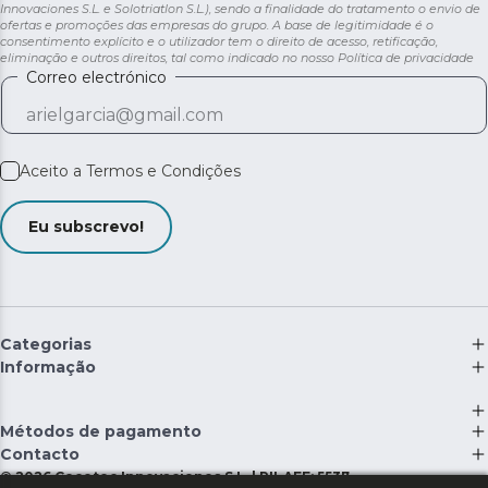
Innovaciones S.L. e Solotriatlon S.L.), sendo a finalidade do tratamento o envio de
ofertas e promoções das empresas do grupo. A base de legitimidade é o
consentimento explícito e o utilizador tem o direito de acesso, retificação,
eliminação e outros direitos, tal como indicado no nosso
Política de privacidade
Correo electrónico
Aceito a
Termos e Condições
Eu subscrevo!
Categorias
Informação
Métodos de pagamento
Contacto
©
2026
Cecotec Innovaciones S.L. | RII-AEE: 5537