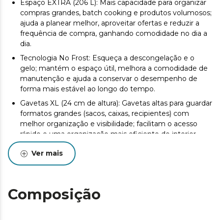
Espaço EXTRA (206 L): Mais capacidade para organizar
compras grandes, batch cooking e produtos volumosos;
ajuda a planear melhor, aproveitar ofertas e reduzir a
frequência de compra, ganhando comodidade no dia a
dia.
Tecnologia No Frost: Esqueça a descongelação e o
gelo; mantém o espaço útil, melhora a comodidade de
manutenção e ajuda a conservar o desempenho de
forma mais estável ao longo do tempo.
Gavetas XL (24 cm de altura): Gavetas altas para guardar
formatos grandes (sacos, caixas, recipientes) com
melhor organização e visibilidade; facilitam o acesso
rápido e uma organização mais eficiente do interior.
Porta reversível: Adapta-se a qualquer distribuição
Ver mais
(paredes, móveis ou zona de passagem), facilita a
instalação e permite reorganizar a divisão sem
limitações pelo sentido de abertura.
Composição
Luz LED: Visibilidade clara e uniforme em todo o interior
para encontrar o que procura à primeira; melhora a
comodidade de utilização em qualquer momento e