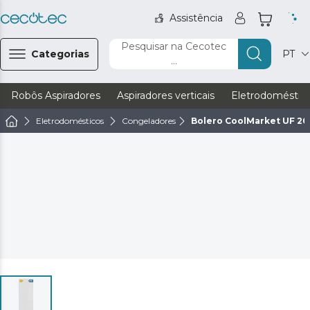
Assistência
Pesquisar na Cecotec
Categorias
PT
...
Robôs Aspiradores
Aspiradores verticais
Eletrodoméstic
Eletrodomésticos
Congeladores
Bolero CoolMarket UF 20