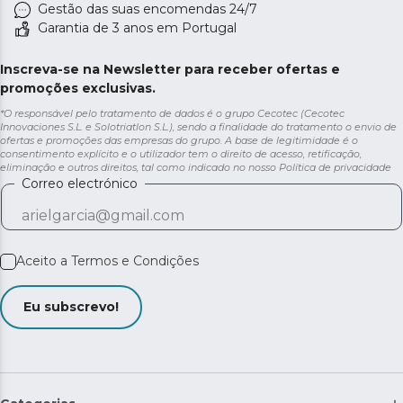
Gestão das suas encomendas 24/7
Garantia de 3 anos em Portugal
Inscreva-se na Newsletter para receber ofertas e
promoções exclusivas.
*O responsável pelo tratamento de dados é o grupo Cecotec (Cecotec
Innovaciones S.L. e Solotriatlon S.L.), sendo a finalidade do tratamento o envio de
ofertas e promoções das empresas do grupo. A base de legitimidade é o
consentimento explícito e o utilizador tem o direito de acesso, retificação,
eliminação e outros direitos, tal como indicado no nosso
Política de privacidade
Correo electrónico
Aceito a
Termos e Condições
Eu subscrevo!