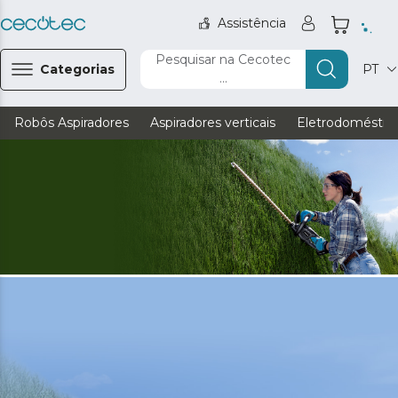
Assistência
Pesquisar na Cecotec
Categorias
PT
...
Robôs Aspiradores
Aspiradores verticais
Eletrodoméstic