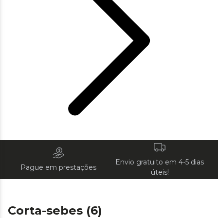
Envio gratuito em 4-5 dias
Pague em prestações
úteis!
Corta-sebes (6)