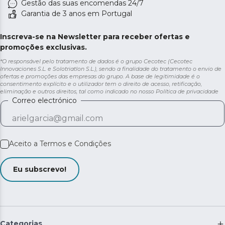
Gestão das suas encomendas 24/7
Garantia de 3 anos em Portugal
Inscreva-se na Newsletter para receber ofertas e
promoções exclusivas.
*O responsável pelo tratamento de dados é o grupo Cecotec (Cecotec
Innovaciones S.L. e Solotriatlon S.L.), sendo a finalidade do tratamento o envio de
ofertas e promoções das empresas do grupo. A base de legitimidade é o
consentimento explícito e o utilizador tem o direito de acesso, retificação,
eliminação e outros direitos, tal como indicado no nosso
Política de privacidade
Correo electrónico
Aceito a
Termos e Condições
Eu subscrevo!
Categorias