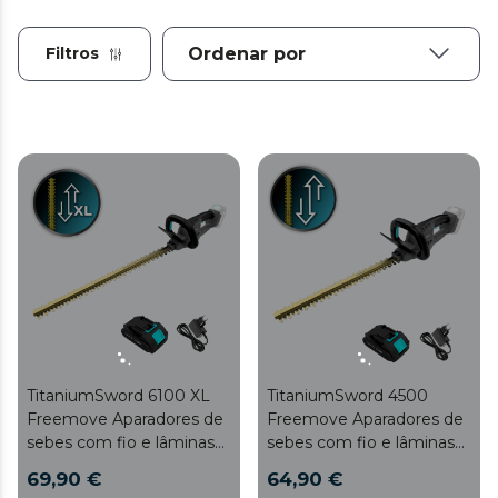
Filtros
TitaniumSword 6100 XL
TitaniumSword 4500
Freemove Aparadores de
Freemove Aparadores de
sebes com fio e lâminas
sebes com fio e lâminas
de titânio
de titânio
69,90 €
64,90 €