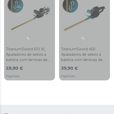
TitaniumSword 610 XL
TitaniumSword 450
Aparadores de sebes a
Aparadores de sebes a
bateria com lâminas de
bateria com lâminas de
titânio
titânio
59,90 €
39,90 €
Esgotado
Esgotado