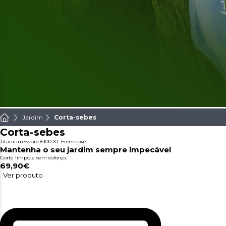
Jardim
Corta-sebes
Corta-sebes
TitaniumSword 6100 XL Freemove
Mantenha o seu jardim sempre impecável
Corte limpo e sem esforço.
69,90€
Ver produto