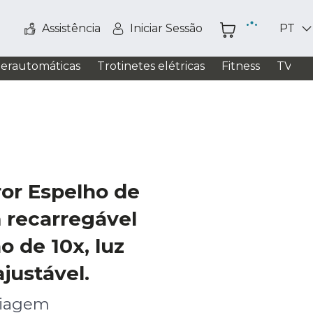
Assistência
Iniciar Sessão
PT
perautomáticas
Trotinetes elétricas
Fitness
TV / S
or Espelho de
recarregável
 de 10x, luz
justável.
uiagem