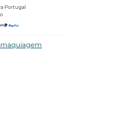
ra Portugal
to
e maquiagem