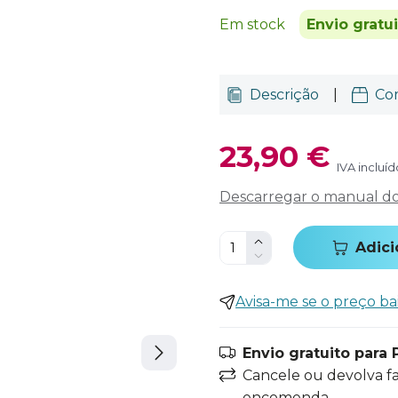
Em stock
Envio gratu
Descrição
|
Co
23,90 €
IVA incluíd
Descarregar o manual do 
Adici
Avisa-me se o preço ba
Envio gratuito para 
Cancele ou devolva f
encomenda.