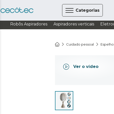
Categorias
Robôs Aspiradores
Aspiradores verticais
Eletro
Cuidado pessoal
Espelh
Ver o vídeo