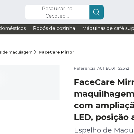
Pesquisar na
Cecotec ...
domésticos
Robôs de cozinha
Máquinas de café su
os de maquiagem
FaceCare Mirror
Referência: A01_EU01_122542
FaceCare Mirr
maquilhagem 
com ampliação
LED, posição a
Espelho de Maq