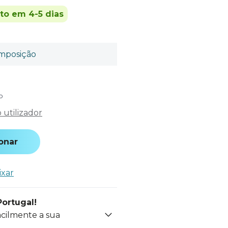
ito em 4-5 dias
mposição
o
utilizador
onar
ixar
Portugal!
acilmente a sua