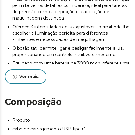
permite ver os detalhes com clareza, ideal para tarefas
de precisão como a depilação e a aplicação de
maquilhagem detalhada.
Oferece 3 intensidades de luz ajustáveis, permitindo-lhe
escolher a iluminação perfeita para diferentes
ambientes e necessidades de maquilhagem.
O botão tátil permite ligar e desligar facilmente a luz,
proporcionando um controlo intuitivo e moderno.
Equipado com uma bateria de 3000 mAh, oferece uma
utilização prolongada com um único carregamento,
garantindo que está sempre pronto quando precisa
Ver mais
dele.
Vem com um cabo de carregamento tipo C, garantindo
um carregamento rápido e eficiente para manter o
Composição
espelho sempre operacional.
Produto
cabo de carregamento USB tipo C