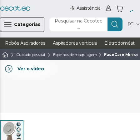
Assistência
Pesquisar na Cecotec
Categorias
PT
...
Robôs Aspiradores
Aspiradores verticais
Eletrodoméstic
Cuidado pessoal
Espelhos de maquiagem
FaceCare Mirro
Ver o vídeo