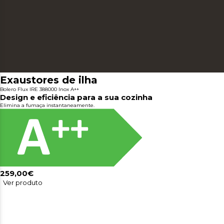
Exaustores de ilha
Bolero Flux IRE 388000 Inox A++
Design e eficiência para a sua cozinha
Elimina a fumaça instantaneamente.
259,00€
Ver produto