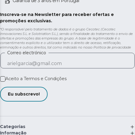
Garantia de 3 anos em Portugal
Inscreva-se na Newsletter para receber ofertas e
promoções exclusivas.
*O responsável pelo tratamento de dados é o grupo Cecotec (Cecotec
Innovaciones S.L. e Solotriatlon S.L.), sendo a finalidade do tratamento o envio de
ofertas e promoções das empresas do grupo. A base de legitimidade é o
consentimento explícito e o utilizador tem o direito de acesso, retificação,
eliminação e outros direitos, tal como indicado no nosso
Política de privacidade
Correo electrónico
Aceito a
Termos e Condições
Eu subscrevo!
Categorias
Informação