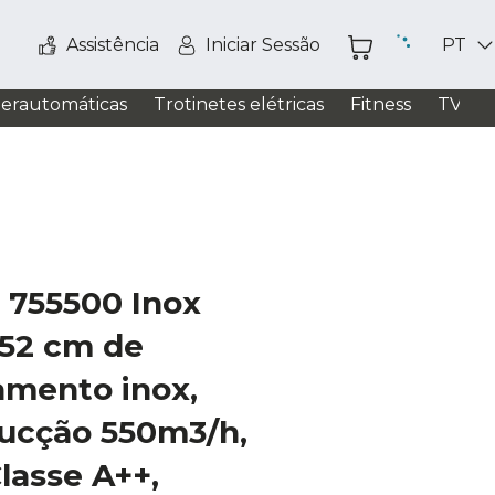
Assistência
Iniciar Sessão
PT
perautomáticas
Trotinetes elétricas
Fitness
TV / S
T 755500 Inox
 52 cm de
amento inox,
sucção 550m3/h,
lasse A++,