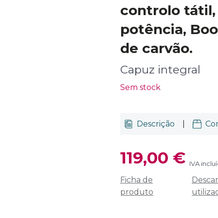
controlo tátil,
potência, Boos
de carvão.
Capuz integral
Sem stock
Descrição
|
Co
119,00 €
IVA inclu
Ficha de
Descar
produto
utiliza