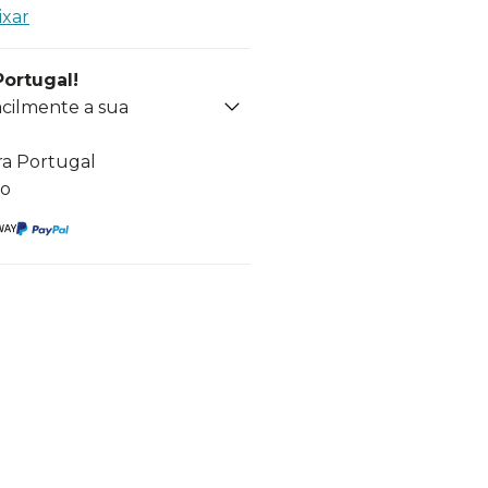
ixar
Portugal!
acilmente a sua
ra Portugal
to