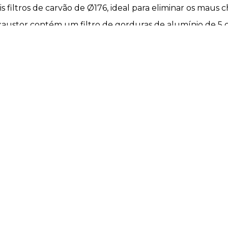
 filtros de carvão de Ø176, ideal para eliminar os maus c
exaustor contém um filtro de gorduras de alumínio de 5
 LED para indicar que está a funcionar.
xaustor pode ser controlado por gestos das mãos.
cupe em desligar a campainha.