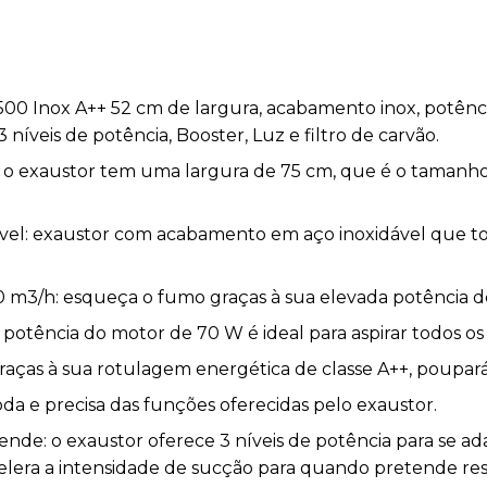
500 Inox A++ 52 cm de largura, acabamento inox, potên
 3 níveis de potência, Booster, Luz e filtro de carvão.
: o exaustor tem uma largura de 75 cm, que é o taman
el: exaustor com acabamento em aço inoxidável que tor
0 m3/h: esqueça o fumo graças à sua elevada potência d
a potência do motor de 70 W é ideal para aspirar todos o
aças à sua rotulagem energética de classe A++, poupará 
da e precisa das funções oferecidas pelo exaustor.
nde: o exaustor oferece 3 níveis de potência para se ad
lera a intensidade de sucção para quando pretende res