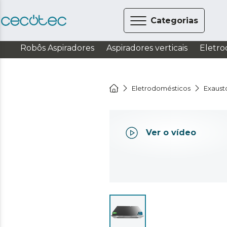
Categorias
Robôs Aspiradores
Aspiradores verticais
Eletro
Eletrodomésticos
Exaust
Ver o vídeo