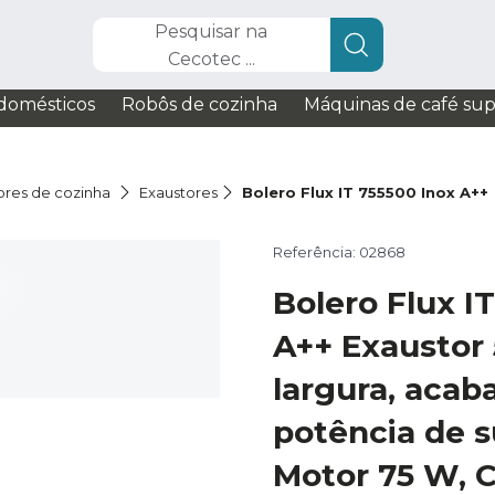
Pesquisar na
Cecotec ...
domésticos
Robôs de cozinha
Máquinas de café su
ores de cozinha
Exaustores
Bolero Flux IT 755500 Inox A++
Referência: 02868
Bolero Flux I
A++ Exaustor
largura, acab
potência de 
Motor 75 W, C