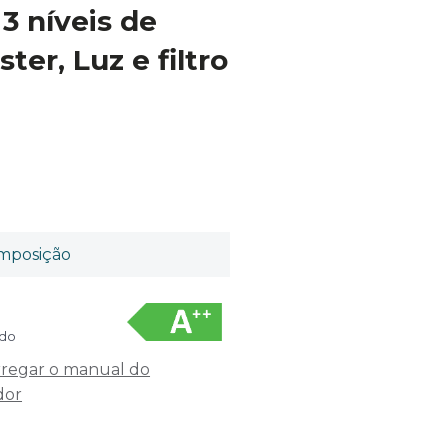
 3 níveis de
ter, Luz e filtro
mposição
ído
regar o manual do
dor