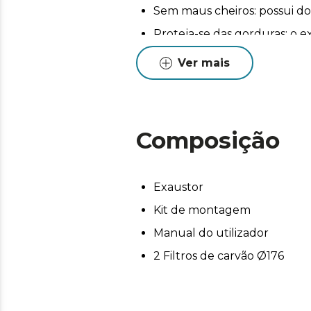
Sem maus cheiros: possui dois
Proteja-se das gorduras: o 
Iluminação LED: possui luzes
Ver mais
Hand Movement Control: o e
Delay Function: não se preo
Composição
Exaustor
Kit de montagem
Manual do utilizador
2 Filtros de carvão Ø176