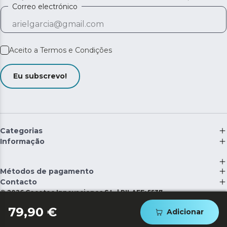
Correo electrónico
Aceito a
Termos e Condições
Eu subscrevo!
Categorias
Informação
Métodos de pagamento
Contacto
©
2026
Cecotec Innovaciones S.L. | RII-AEE: 5537
79,90 €
Adicionar