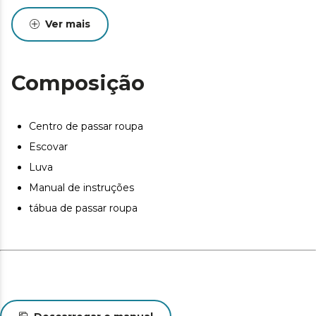
outro com facilidade, conforto e sem quase nenhum
Ver mais
esforço.
Inclui acessórios como uma luva à prova de fogo e uma
escova para remover fiapos, fios soltos e escovar as
Composição
roupas.
Centro de passar roupa
Escovar
Luva
Manual de instruções
tábua de passar roupa