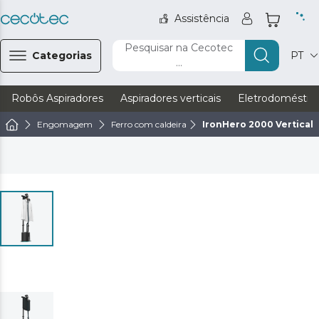
Assistência
Pesquisar na Cecotec
Categorias
PT
...
Robôs Aspiradores
Aspiradores verticais
Eletrodoméstic
Engomagem
Ferro com caldeira
IronHero 2000 Vertical 