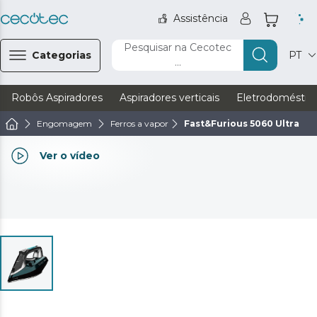
Assistência
Pesquisar na Cecotec
Categorias
PT
...
Robôs Aspiradores
Aspiradores verticais
Eletrodoméstic
Engomagem
Ferros a vapor
Fast&Furious 5060 Ultra
Ver o vídeo