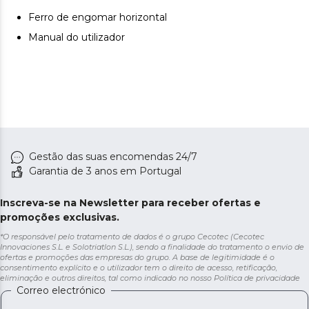
mantenha um alto nível de uso durante muito tempo.
Ferro de engomar horizontal
Manual do utilizador
Gestão das suas encomendas 24/7
Garantia de 3 anos em Portugal
Inscreva-se na Newsletter para receber ofertas e
promoções exclusivas.
*O responsável pelo tratamento de dados é o grupo Cecotec (Cecotec
Innovaciones S.L. e Solotriatlon S.L.), sendo a finalidade do tratamento o envio de
ofertas e promoções das empresas do grupo. A base de legitimidade é o
consentimento explícito e o utilizador tem o direito de acesso, retificação,
eliminação e outros direitos, tal como indicado no nosso
Política de privacidade
Correo electrónico