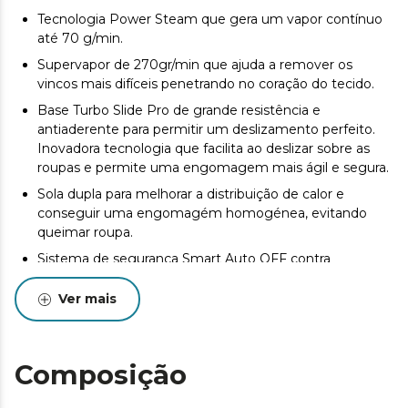
Tecnologia Power Steam que gera um vapor contínuo
até 70 g/min.
Supervapor de 270gr/min que ajuda a remover os
vincos mais difíceis penetrando no coração do tecido.
Base Turbo Slide Pro de grande resistência e
antiaderente para permitir um deslizamento perfeito.
Inovadora tecnologia que facilita ao deslizar sobre as
roupas e permite uma engomagem mais ágil e segura.
Sola dupla para melhorar a distribuição de calor e
conseguir uma engomagém homogénea, evitando
queimar roupa.
Sistema de segurança Smart Auto OFF contra
sobreaquecimento que desliga automaticamente o
ferro se não está a ser usado.
Ver mais
Sistema anti gotas Drip Block. Para cuidar da sua roupa,
evitar manchas e garantir um correcto funcionamento
do produto.
Composição
Sistema anti calcário Cyclo Clean, filtragem que
consegue que o calcário não se acumule e que o ferro