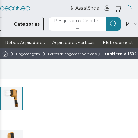
Assistência
Pesquisar na Cecotec
Categorias
PT
...
Robôs Aspiradores
Aspiradores verticais
Eletrodoméstic
Engomagem
Ferros de engomar verticais
IronHero V-1500