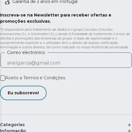
Garantia de 3 anos em Portugal
Inscreva-se na Newsletter para receber ofertas e
promoções exclusivas.
*O responsável pelo tratamento de dados é o grupo Cecotec (Cecotec
Innovaciones S.L. e Solotriatlon S.L.), sendo a finalidade do tratamento o envio de
ofertas e promoções das empresas do grupo. A base de legitimidade é o
consentimento explícito e o utilizador tem o direito de acesso, retificação,
eliminação e outros direitos, tal como indicado no nosso
Política de privacidade
Correo electrónico
Aceito a
Termos e Condições
Eu subscrevo!
Categorias
Informação