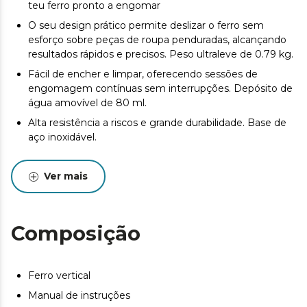
teu ferro pronto a engomar
O seu design prático permite deslizar o ferro sem
esforço sobre peças de roupa penduradas, alcançando
resultados rápidos e precisos. Peso ultraleve de 0.79 kg.
Fácil de encher e limpar, oferecendo sessões de
engomagem contínuas sem interrupções. Depósito de
água amovível de 80 ml.
Alta resistência a riscos e grande durabilidade. Base de
aço inoxidável.
Oferece maior liberdade de movimentos, sem limitar o
seu alcance enquanto engoma. Cabo de 1,9 m.
Ver mais
Engomagem vertical prática, rápida e eficiente, ideal
para peças delicadas ou penduradas. Utilização sem
tábua de engomar.
Composição
Mantém a roupa fresca, livre de maus odores e pronta a
usar em qualquer ocasião. Elimina odores.
Desinfeta e limpa não só a roupa, mas também sofás,
Ferro vertical
cortinas, lençóis e colchões, cuidando da sua casa e da
Manual de instruções
sua roupa. Clean Steam.