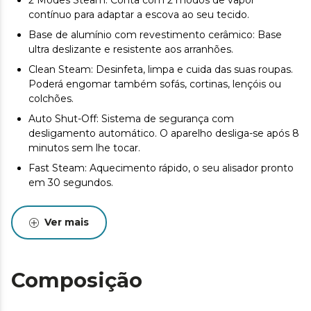
2 Modes Steam: Conta com 2 modos de vapor
contínuo para adaptar a escova ao seu tecido.
Base de alumínio com revestimento cerâmico: Base
ultra deslizante e resistente aos arranhões.
Clean Steam: Desinfeta, limpa e cuida das suas roupas.
Poderá engomar também sofás, cortinas, lençóis ou
colchões.
Auto Shut-Off: Sistema de segurança com
desligamento automático. O aparelho desliga-se após 8
minutos sem lhe tocar.
Fast Steam: Aquecimento rápido, o seu alisador pronto
em 30 segundos.
Clean Brush: Inclui uma escova de remoção de cotão
para preparar as suas peças de vestuário numa só
Ver mais
passagem.
Composição