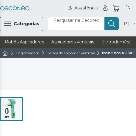
Assistência
Pesquisar na Cecotec
Categorias
PT
...
Robôs Aspiradores
Aspiradores verticais
Eletrodoméstic
Engomagem
Ferros de engomar verticais
IronHero V-1500 