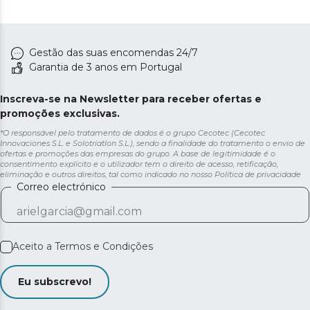
Gestão das suas encomendas 24/7
Garantia de 3 anos em Portugal
Inscreva-se na Newsletter para receber ofertas e
promoções exclusivas.
*O responsável pelo tratamento de dados é o grupo Cecotec (Cecotec
Innovaciones S.L. e Solotriatlon S.L.), sendo a finalidade do tratamento o envio de
ofertas e promoções das empresas do grupo. A base de legitimidade é o
consentimento explícito e o utilizador tem o direito de acesso, retificação,
eliminação e outros direitos, tal como indicado no nosso
Política de privacidade
Correo electrónico
Aceito a
Termos e Condições
Eu subscrevo!